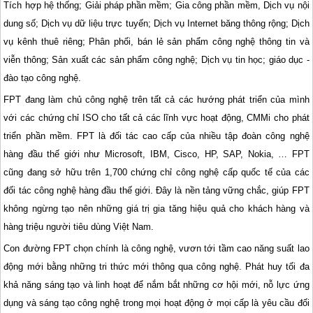
Tích hợp hệ thống; Giải pháp phần mềm; Gia công phần mềm, Dịch vụ nội
dung số; Dịch vụ dữ liệu trực tuyến; Dịch vụ Internet băng thông rộng; Dịch
vụ kênh thuê riêng; Phân phối, bán lẻ sản phẩm công nghệ thông tin và
viễn thông; Sản xuất các sản phẩm công nghệ; Dịch vụ tin học; giáo dục -
đào tạo công nghệ.
FPT đang làm chủ công nghệ trên tất cả các hướng phát triển của mình
với các chứng chỉ ISO cho tất cả các lĩnh vực hoạt động, CMMi cho phát
triển phần mềm. FPT là đối tác cao cấp của nhiều tập đoàn công nghệ
hàng đầu thế giới như Microsoft, IBM, Cisco, HP, SAP, Nokia, … FPT
cũng đang sở hữu trên 1,700 chứng chỉ công nghệ cấp quốc tế của các
đối tác công nghệ hàng đầu thế giới. Đây là nền tảng vững chắc, giúp FPT
không ngừng tạo nên những giá trị gia tăng hiệu quả cho khách hàng và
hàng triệu người tiêu dùng Việt Nam.
Con đường FPT chọn chính là công nghệ, vươn tới tầm cao năng suất lao
động mới bằng những tri thức mới thông qua công nghệ. Phát huy tối đa
khả năng sáng tạo và linh hoạt để nắm bắt những cơ hội mới, nỗ lực ứng
dụng và sáng tạo công nghệ trong mọi hoạt động ở mọi cấp là yêu cầu đối