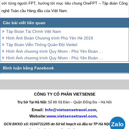
với từng người FPT, hướng tới mục tiêu chung OneFPT – Tập đoàn Công
nghệ Toàn cầu Hàng đầu của Việt Nam.
Tập Đoàn Tài Chính Việt Nam
Hình Ảnh Đoàn Chương trình Phú Yên Hè 2019
Tập Đoàn Viễn Thông Quân Đội Viettel
Hình Ảnh chương trình Quy Nhơn - Phú Yên Đoàn Cựu SV Đại Học Y Khởi hành 28/6 - 1/7
Hình Ảnh chương trình Quy Nhơn - Phú Yên Đoàn Công Ty TM Và DV Vận Tải Hải Anh
CÔNG TY CỔ PHẦN VIETSENSE
Trụ Sở Tại Hà Nội:
Số 88 Xã Đàn – Quận Đống Đa – Hà Nội
Email:
Info@vietsensetravel.com
,
Website:
www.vietsensetravel.com
,
GCN ĐKKD số: 0104731205 do Sở kế hoạch và đầu tư TP Hà Nội cấp ngày