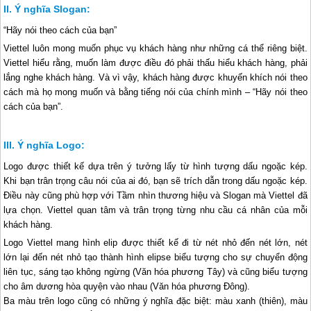
Ý nghĩa Slogan:
“Hãy nói theo cách của bạn”
Viettel luôn mong muốn phục vụ khách hàng như những cá thể riêng biệt.
Viettel hiểu rằng, muốn làm được điều đó phải thấu hiểu khách hàng, phải
lắng nghe khách hàng. Và vì vậy, khách hàng được khuyến khích nói theo
cách mà họ mong muốn và bằng tiếng nói của chính mình – “Hãy nói theo
cách của bạn”.
Ý nghĩa Logo:
Logo được thiết kế dựa trên ý tưởng lấy từ hình tượng dấu ngoặc kép.
Khi bạn trân trọng câu nói của ai đó, bạn sẽ trích dẫn trong dấu ngoặc kép.
Điều này cũng phù hợp với Tầm nhìn thương hiệu và Slogan mà Viettel đã
lựa chọn. Viettel quan tâm và trân trọng từng nhu cầu cá nhân của mỗi
khách hàng.
Logo Viettel mang hình elip được thiết kế đi từ nét nhỏ đến nét lớn, nét
lớn lại đến nét nhỏ tạo thành hình elipse biểu tượng cho sự chuyển động
liên tục, sáng tạo không ngừng (Văn hóa phương Tây) và cũng biểu tượng
cho âm dương hòa quyện vào nhau (Văn hóa phương Đông).
Ba màu trên logo cũng có những ý nghĩa đặc biệt: màu xanh (thiên), màu