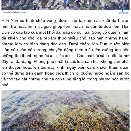
Hòn Yến có hình chóp vung, được cấu tạo bởi các khối đá bazan
hình trụ hoặc hình lục giác ghép liền nhau nhỏ dần từ dưới lên. Hòn
Đụn có cấu tạo của một khối đá màu đỏ núi lửa. Sóng vỗ quanh năm
đã khiến cho khối đá bị xâm thực nhiều chỗ, tạo nên những hang,
những lõm có hình dáng độc đáo. Dưới chân Hòn Đụn, nước biển
luồn sâu vào bên trong, chuyển động theo triều lên xuống tạo nên
những âm thanh nghe óc ách, óc ách… Các loài hải sản quần tụ nơi
đây rất đa dạng. Phong phú nhất là các loài san hô. Không cần phải
lên thuyền hoặc lên tàu đáy kính, ngày biển cạn, khách thăm quan
có thể đứng trên gành hoặc thỏa thích lội xuống nước ngắm san hô
và thò tay bắt những chú cá con tung tăng lội trong những hốc nước
nhỏ.