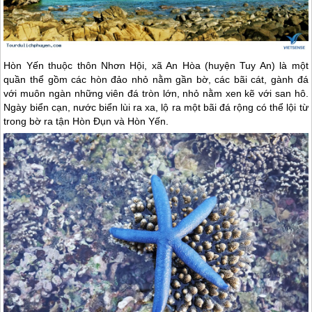
Hòn Yến thuộc thôn Nhơn Hội, xã An Hòa (huyện Tuy An) là một
quần thể gồm các hòn đảo nhỏ nằm gần bờ, các bãi cát, gành đá
với muôn ngàn những viên đá tròn lớn, nhỏ nằm xen kẽ với san hô.
Ngày biển cạn, nước biển lùi ra xa, lộ ra một bãi đá rộng có thể lội từ
trong bờ ra tận Hòn Đụn và Hòn Yến.