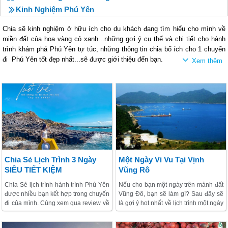
Kinh Nghiệm Phú Yên
Chia sẽ kinh nghiệm ở hữu ích cho du khách đang tìm hiểu cho mình về
miền đất của hoa vàng cỏ xanh...những gợi ý cụ thể và chi tiết cho hành
trình khám phá Phú Yên tự túc, những thông tin chia bổ ích cho 1 chuyến
đi Phú Yên tốt đẹp nhất...sẽ được giới thiệu đến bạn.
Chia Sẻ Lịch Trình 3 Ngày
Một Ngày Vi Vu Tại Vịnh
SIÊU TIẾT KIỆM
Vũng Rô
Chia Sẻ lịch trình hành trình Phú Yên
Nếu cho bạn một ngày trên mảnh đất
được nhiều bạn kết hợp trong chuyến
Vũng Đô, bạn sẽ làm gì? Sau đây sẽ
đi của mình. Cùng xem qua review về
là gợi ý hot nhất về lịch trình một ngày
chuyến khám phá tự túc 3 ngày 2
trải nghiệm trên Vịnh Vũng Đô, thỏa
đêm Siêu Tiết Kiệm mà vẫn cực Chill
sức cho bạn vi vu, săn lùng khắp