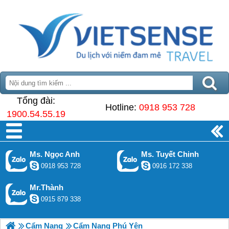
Tổng đài:
Hotline:
0918 953 728
1900.54.55.19
Ms. Ngọc Anh
Ms. Tuyết Chinh
0918 953 728
0916 172 338
Mr.Thành
0915 879 338
Cẩm Nang
Cẩm Nang Phú Yên