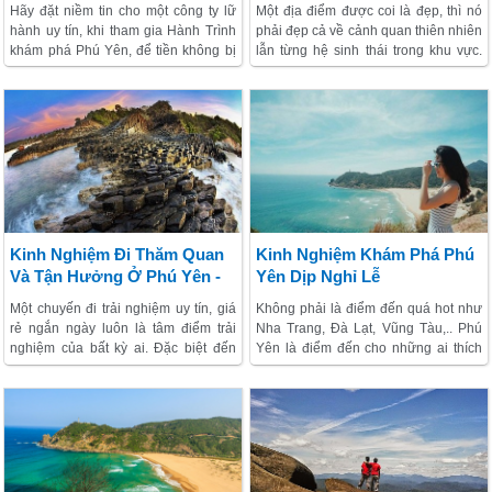
Hành Trình Khám Phá Phú
2018 Này Có Phải Là Thời
Hãy đặt niềm tin cho một công ty lữ
Một địa điểm được coi là đẹp, thì nó
Yên, 2018.
Điểm Thích Hợp Để Tới
hành uy tín, khi tham gia Hành Trình
phải đẹp cả về cảnh quan thiên nhiên
Thăm.
khám phá Phú Yên, để tiền không bị
lẫn từng hệ sinh thái trong khu vực.
mất, tật không phải mang.
Chưa kể, đẹp hay không nó còn phụ
thuộc vào con mắt cảm nhận của
từng người.
Kinh Nghiệm Đi Thăm Quan
Kinh Nghiệm Khám Phá Phú
Và Tận Hưởng Ở Phú Yên -
Yên Dịp Nghỉ Lễ
Một chuyến đi trải nghiệm uy tín, giá
Không phải là điểm đến quá hot như
rẻ ngắn ngày luôn là tâm điểm trải
Nha Trang, Đà Lạt, Vũng Tàu,.. Phú
nghiệm của bất kỳ ai. Đặc biệt đến
Yên là điểm đến cho những ai thích
thăm Phú Yên, thì lộ trình tới đó cũng
sự an nhiên, và phong cảnh bình dị.
phải đạt được những tiêu chí “Đẹp -
Cả nhà chỉ cần chuẩn bị hành trang
Ngon - Bổ - Rẻ - Và phải thu được
và 1 chiếc máy ảnh "hịn" ròi lập team
nhiều kiến thức về vẻ đẹp nơi đây”.
cùng khám phá nhé! Phú Yên đã
từng xuất hiện trong bộ phim Tôi thấy
hoa vàng trên cỏ xanh rất yên bình và
xanh mát