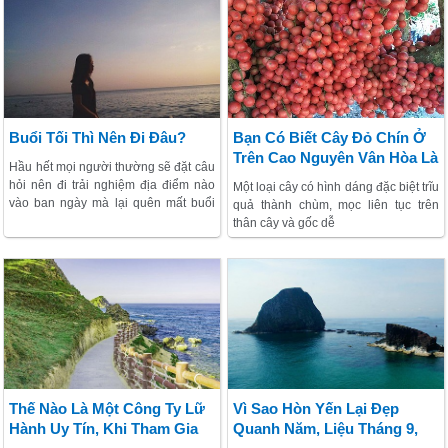
của bạn Trần Phương Hoa
chốn, khắp nẻo để khám phá một
khoảng trời.
Buổi Tối Thì Nên Đi Đâu?
Bạn Có Biết Cây Đỏ Chín Ở
Trên Cao Nguyên Vân Hòa Là
Hầu hết mọi người thường sẽ đặt câu
Cây Gì Không
hỏi nên đi trải nghiệm địa điểm nào
Một loại cây có hình dáng đặc biệt trĩu
vào ban ngày mà lại quên mất buổi
quả thành chùm, mọc liên tục trên
tối tại đây cũng mang một nét đẹp rất
thân cây và gốc dễ
độc đáo. Cùng với VietSense khám
phá 8 địa danh cực kỳ đẹp nhé!
Thế Nào Là Một Công Ty Lữ
Vì Sao Hòn Yến Lại Đẹp
Hành Uy Tín, Khi Tham Gia
Quanh Năm, Liệu Tháng 9,