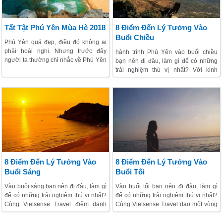
Tất Tật Phú Yên Mùa Hè 2018
8 Điểm Đến Lý Tưởng Vào
Buổi Chiều
Phú Yên quá đẹp, điều đó không ai
phải hoài nghi. Nhưng trước đây
hành trình Phú Yên vào buổi chiều
người ta thường chỉ nhắc về Phú Yên
bạn nên đi đâu, làm gì để có những
với Ghềnh Đá Đĩa bất hủ. Và chỉ khi
trải nghiệm thú vị nhất? Với kinh
xuất hiện trong “Tôi thấy hoa vàng
nghiệm thực tế qua nhiều chuyến đi
trên cỏ xanh”, với những thước phim
và đoàn đi, Vietsense Travel sẽ gợi ý
hoàn hảo về mặt mỹ thuật và một câu
tới bạn những điểm đến hợp lý nhất
chuyện giàu cảm xúc đưa lối, người
vào buổi chiều...sao cho hành trình
ta mới nghẹn ngào nhận ra là mình
của bạn vừa trải nghiệm được nhiều
đã bỏ lỡ những gì ở nơi này. Những
điểm đến vừa tiết kiệm thời gian và
cánh đồng bát ngát, những vạt đồi
chi phí.
xanh rì, những con đường làng đẹp
như một bức tranh.
8 Điểm Đến Lý Tưởng Vào
8 Điểm Đến Lý Tưởng Vào
Buổi Sáng
Buổi Tối
Vào buổi sáng bạn nên đi đâu, làm gì
Vào buổi tối bạn nên đi đâu, làm gì
để có những trải nghiệm thú vị nhất?
để có những trải nghiệm thú vị nhất?
Cùng Vietsense Travel điểm danh
Cùng Vietsense Travel dạo một vòng
những địa điểm được coi là lý tưởng
8 trải nghiệm ấn tượng trên đất Phú