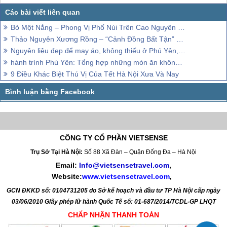
Bò Một Nắng – Phong Vị Phố Núi Trên Cao Nguyên Phú Yên
Thảo Nguyên Xương Rồng – “Cảnh Đồng Bất Tận” Bát Ngát Trên Đất Phú Yên
Nguyên liệu đẹp để may áo, không thiếu ở Phú Yên, 2018
hành trình Phú Yên: Tổng hợp những món ăn không thử không về
9 Điều Khác Biệt Thú Vị Của Tết Hà Nội Xưa Và Nay
CÔNG TY CỔ PHẦN VIETSENSE
Trụ Sở Tại Hà Nội:
Số 88 Xã Đàn – Quận Đống Đa – Hà Nội
Email:
Info@vietsensetravel.com
,
Website:
www.vietsensetravel.com
,
GCN ĐKKD số: 0104731205 do Sở kế hoạch và đầu tư TP Hà Nội cấp ngày
03/06/2010 Giấy phép lữ hành Quốc Tế số: 01-687/2014/TCDL-GP LHQT
CHẤP NHẬN THANH TOÁN