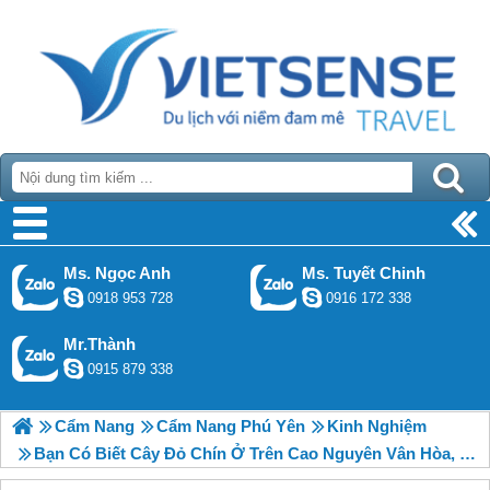
Ms. Ngọc Anh
Ms. Tuyết Chinh
0918 953 728
0916 172 338
Mr.Thành
0915 879 338
Cẩm Nang
Cẩm Nang Phú Yên
Kinh Nghiệm
Bạn Có Biết Cây Đỏ Chín Ở Trên Cao Nguyên Vân Hòa, Phú Yên Là Cây Gì Không