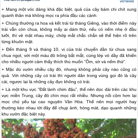
+ Mang một vóc dáng khá đặc biệt, quả của cây bám chi chít xung
quanh thân mà không mọc ra phía đầu các cành.
+ Chúng thường ra hoa và kết trái từ tháng Giêng, vào thời điểm này
trái vẫn còn chua, không mấy ai dám thử, nếu có nếm nhẹ ở đầu
lưỡi, thì vẻ mặt nhau mày, chớp mắt chắc chắn sẽ thể hiện rõ trên
từng khuôn mặt.
+ Đến tháng 9 và tháng 10, vị của trái chuyển dần từ chua sang
chua ngọt, với một màu đỏ trông bắt mắt, cùng lớp vỏ dầy đã khiến
cho nhiều người cảm thấy thích thú muốn “Ôm, sờ và nếm thử”.
+ Mặc dù vườn nhiều cây đỏ, nhưng không phải cây nào cũng có
quả. Với những cây có trái thì người dân trong vùng gọi đó là cây
cái, ngược lại là những cây đực không có trái.
+ Là một khu vực “Đất lành chim đậu”, thế nên dọc dài trên các khu
vực miền Trung, cây đỏ chín mọc rất nhiều. Nhưng nổi cộm hơn lại
mọc chủ yếu tại cao nguyên Vân Hòa. Thế nên mọi người hay
thường kéo nhau tới đây để chụp ảnh, hóng mát, dạo quanh những
khu vườn đặc biệt này.