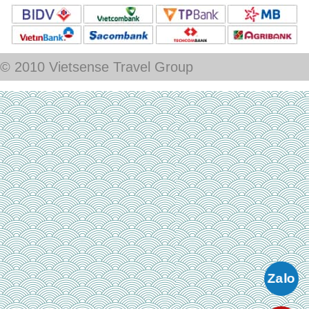
Điểm Đến Thiên Đường Cho Những Ai hành trình Chỉ Để...Ăn
CÔNG TY CỔ PHẦN VIETSENSE
Trụ Sở Tại Hà Nội:
Số 88 Xã Đàn – Quận Đống Đa – Hà Nội
Email:
Info@vietsensetravel.com
,
Website:
www.vietsensetravel.com
,
GCN ĐKKD số: 0104731205 do Sở kế hoạch và đầu tư TP Hà Nội cấp ngày
03/06/2010 Giấy phép lữ hành Quốc Tế số: 01-687/2014/TCDL-GP LHQT
CHẤP NHẬN THANH TOÁN
© 2010 Vietsense Travel Group