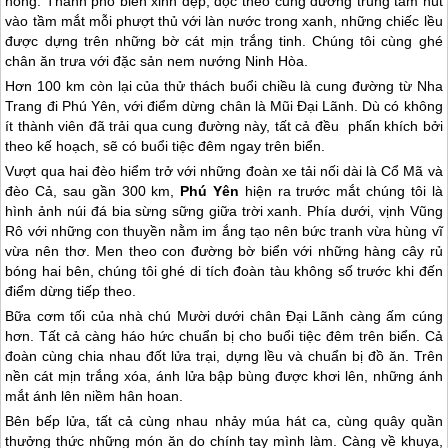
nồng. Thành phố biển xinh đẹp, dọc theo cung đường trung tâm hút
vào tầm mắt mỗi phượt thủ với làn nước trong xanh, những chiếc lều
được dựng trên những bờ cát mịn trắng tinh. Chúng tôi cùng ghé
chân ăn trưa với đặc sản nem nướng Ninh Hòa.
Hơn 100 km còn lại của thử thách buổi chiều là cung đường từ Nha
Trang đi
Phú Yên
, với điểm dừng chân là Mũi Đại Lãnh. Dù có không
ít thành viên đã trải qua cung đường này, tất cả đều phấn khích bởi
theo kế hoạch, sẽ có buổi tiệc đêm ngay trên biển.
Vượt qua hai đèo hiểm trở với những đoàn xe tải nối dài là Cổ Mã và
đèo Cả, sau gần 300 km,
Phú Yên
hiện ra trước mắt chúng tôi là
hình ảnh núi đá bia sừng sững giữa trời xanh. Phía dưới, vịnh Vũng
Rô với những con thuyền nằm im ắng tạo nên bức tranh vừa hùng vĩ
vừa nên thơ. Men theo con đường bờ biển với những hàng cây rủ
bóng hai bên, chúng tôi ghé di tích đoàn tàu không số trước khi đến
điểm dừng tiếp theo.
Bữa cơm tối của nhà chú Mười dưới chân Đại Lãnh càng ấm cúng
hơn. Tất cả càng háo hức chuẩn bị cho buổi tiệc đêm trên biển. Cả
đoàn cùng chia nhau đốt lửa trại, dựng lều và chuẩn bị đồ ăn. Trên
nền cát mịn trắng xóa, ánh lửa bập bùng được khơi lên, những ánh
mắt ánh lên niềm hân hoan.
Bên bếp lửa, tất cả cùng nhau nhảy múa hát ca, cùng quây quần
thưởng thức những món ăn do chính tay mình làm. Càng về khuya,