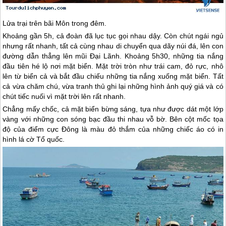
Lửa trại trên bãi Môn trong đêm.
Khoảng gần 5h, cả đoàn đã lục tục gọi nhau dậy. Còn chút ngái ngủ
nhưng rất nhanh, tất cả cùng nhau di chuyển qua dãy núi đá, lên con
đường dẫn thẳng lên mũi Đại Lãnh. Khoảng 5h30, những tia nắng
đầu tiên hé lộ nơi mặt biển. Mặt trời tròn như trái cam, đỏ rực, nhô
lên từ biển cả và bắt đầu chiếu những tia nắng xuống mặt biển. Tất
cả vừa chăm chú, vừa tranh thủ ghi lại những hình ảnh quý giá và có
chút tiếc nuối vì mặt trời lên rất nhanh.
Chẳng mấy chốc, cả mặt biển bừng sáng, tựa như được dát một lớp
vàng với những con sóng bạc đầu thi nhau vỗ bờ. Bên cột mốc tọa
độ của điểm cực Đông là màu đỏ thắm của những chiếc áo có in
hình lá cờ Tổ quốc.