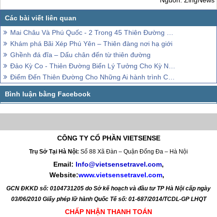
Nhà thờ đá Mằng Lăng ở
Phú Yên
.
Trời ngả về chiều, hoàng hôn vàng vọt nhưng quốc lộ 1A nơi đoàn di
chuyển lúc nào cũng tấp nập dòng xe cộ. Thành phố
Quy Nhơn
đón
chúng tôi trong ánh chiều tà. Một ngày nữa đã trôi qua và chúng tôi
đã đi qua 1/2 hình trình đến với Đà Nẵng.
>>> Xem thêm các
Chương trình
Phú Yên
-
Địa điểm khám phá
Tại
Phú Yên
Nguồn: ZingNews
Mai Châu Và Phú Quốc - 2 Trong 45 Thiên Đường Đáng hành trình Nhất Thế Giới
Khám phá Bãi Xép Phú Yên – Thiên đàng nơi hạ giới
Ghềnh đá đĩa – Dấu chân đến từ thiên đường
Đảo Kỳ Co - Thiên Đường Biển Lý Tưởng Cho Kỳ Nghỉ Mùa Hè