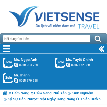
Ms. Ngọc Anh
Ms. Tuyết Chinh
0918 953 728
0916 172 338
Mr.Thành
0915 879 338
Cẩm Nang
Cẩm Nang Phú Yên
Kinh Nghiệm
Ký Sự Dân Phượt: Một Ngày Dang Nắng Ở Thiên Đường Phú Yên