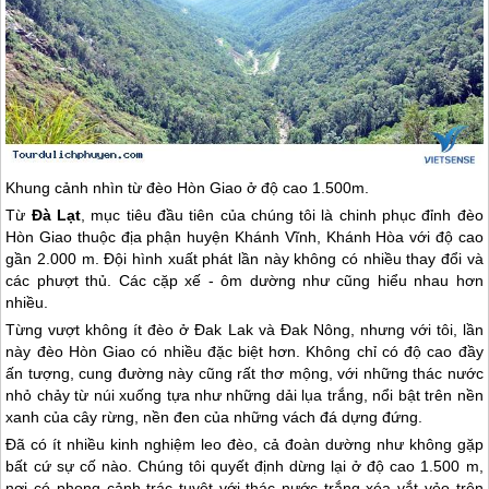
Khung cảnh nhìn từ đèo Hòn Giao ở độ cao 1.500m.
Từ
Đà Lạt
, mục tiêu đầu tiên của chúng tôi là chinh phục đỉnh đèo
Hòn Giao thuộc địa phận huyện Khánh Vĩnh, Khánh Hòa với độ cao
gần 2.000 m. Đội hình xuất phát lần này không có nhiều thay đổi và
các phượt thủ. Các cặp xế - ôm dường như cũng hiểu nhau hơn
nhiều.
Từng vượt không ít đèo ở Đak Lak và Đak Nông, nhưng với tôi, lần
này đèo Hòn Giao có nhiều đặc biệt hơn. Không chỉ có độ cao đầy
ấn tượng, cung đường này cũng rất thơ mộng, với những thác nước
nhỏ chảy từ núi xuống tựa như những dải lụa trắng, nổi bật trên nền
xanh của cây rừng, nền đen của những vách đá dựng đứng.
Đã có ít nhiều kinh nghiệm leo đèo, cả đoàn dường như không gặp
bất cứ sự cố nào. Chúng tôi quyết định dừng lại ở độ cao 1.500 m,
nơi có phong cảnh trác tuyệt với thác nước trắng xóa vắt vẻo trên