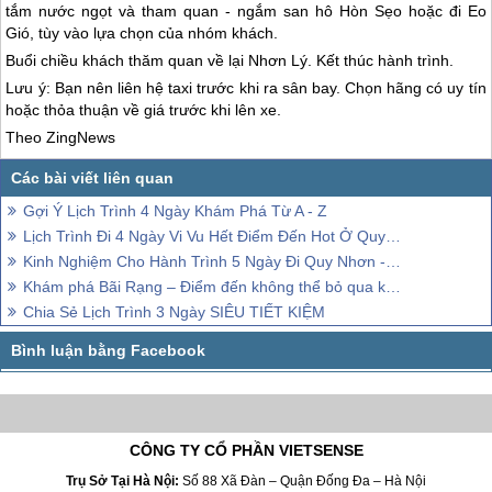
tắm nước ngọt và tham quan - ngắm san hô Hòn Sẹo hoặc đi Eo
Gió, tùy vào lựa chọn của nhóm khách.
Buổi chiều khách thăm quan về lại Nhơn Lý. Kết thúc hành trình.
Lưu ý: Bạn nên liên hệ taxi trước khi ra sân bay. Chọn hãng có uy tín
hoặc thỏa thuận về giá trước khi lên xe.
Theo ZingNews
Gợi Ý Lịch Trình 4 Ngày Khám Phá Từ A - Z
Lịch Trình Đi 4 Ngày Vi Vu Hết Điểm Đến Hot Ở Quy Nhơn
Kinh Nghiệm Cho Hành Trình 5 Ngày Đi Quy Nhơn - Phú Yên Chỉ Với 3 Triệu Đồng
Khám phá Bãi Rạng – Điểm đến không thể bỏ qua khi đến Đà Nẵng
Chia Sẻ Lịch Trình 3 Ngày SIÊU TIẾT KIỆM
CÔNG TY CỔ PHẦN VIETSENSE
Trụ Sở Tại Hà Nội:
Số 88 Xã Đàn – Quận Đống Đa – Hà Nội