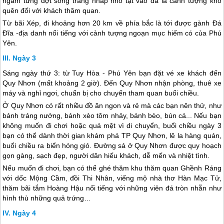
ngắm từng đợt sóng trắng nhấp nhô tạt vào đá là cảnh tượng khó
quên đối với khách thăm quan.
Từ bãi Xép, đi khoảng hơn 20 km về phía bắc là tới được gành Đá
Đĩa -địa danh nổi tiếng với cảnh tượng ngoạn mục hiếm có của
Phú
Yên
.
Ngày 3
Sáng ngày thứ 3: từ Tuy Hòa -
Phú Yên
bạn đặt vé xe khách đến
Quy Nhơn
(mất khoảng 2 giờ). Đến
Quy Nhơn
nhận phòng, thuê xe
máy và nghỉ ngơi, chuẩn bị cho chuyến tham quan buổi chiều.
Ở
Quy Nhơn
có rất nhiều đồ ăn ngon và rẻ mà các bạn nên thử, như
bánh tráng nướng, bánh xèo tôm nhảy, bánh bèo, bún cá... Nếu bạn
không muốn đi chơi hoặc quá mệt vì di chuyển, buổi chiều ngày 3
bạn có thể dành thời gian khám phá TP
Quy Nhơn
, lê la hàng quán,
buổi chiều ra biển hóng gió. Đường sá ở
Quy Nhơn
được quy hoạch
gọn gàng, sạch đẹp, người dân hiếu khách, dễ mến và nhiệt tình.
Nếu muốn đi chơi, bạn có thể ghé thăm khu thăm quan Ghềnh Ráng
với dốc Mộng Cầm, đồi Thi Nhân, viếng mộ nhà thơ Hàn Mạc Tử,
thăm bãi tắm Hoàng Hậu nổi tiếng với những viên đá tròn nhẵn như
hình thù những quả trứng…
Ngày 4