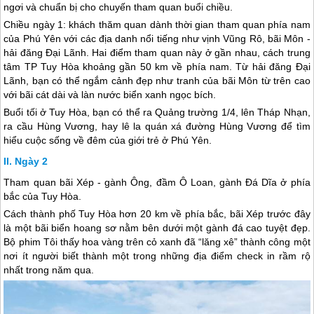
ngơi và chuẩn bị cho chuyến tham quan buổi chiều.
Chiều ngày 1: khách thăm quan dành thời gian tham quan phía nam
của
Phú Yên
với các địa danh nổi tiếng như vịnh Vũng Rô, bãi Môn -
hải đăng Đại Lãnh. Hai điểm tham quan này ở gần nhau, cách trung
tâm TP Tuy Hòa khoảng gần 50 km về phía nam. Từ hải đăng Đại
Lãnh, bạn có thể ngắm cảnh đẹp như tranh của bãi Môn từ trên cao
với bãi cát dài và làn nước biển xanh ngọc bích.
Buổi tối ở Tuy Hòa, bạn có thể ra Quảng trường 1/4, lên Tháp Nhạn,
ra cầu Hùng Vương, hay lê la quán xá đường Hùng Vương để tìm
hiểu cuộc sống về đêm của giới trẻ ở
Phú Yên
.
Ngày 2
Tham quan bãi Xép - gành Ông, đầm Ô Loan, gành Đá Dĩa ở phía
bắc của Tuy Hòa.
Cách thành phố Tuy Hòa hơn 20 km về phía bắc, bãi Xép trước đây
là một bãi biển hoang sơ nằm bên dưới một gành đá cao tuyệt đẹp.
Bộ phim Tôi thấy hoa vàng trên cỏ xanh đã “lăng xê” thành công một
nơi ít người biết thành một trong những địa điểm check in rầm rộ
nhất trong năm qua.