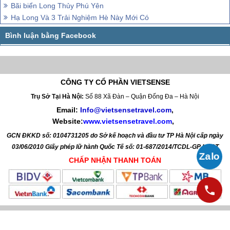
Bãi biển Long Thủy Phú Yên
Hạ Long Và 3 Trải Nghiệm Hè Này Mới Có
CÔNG TY CỔ PHẦN VIETSENSE
Trụ Sở Tại Hà Nội:
Số 88 Xã Đàn – Quận Đống Đa – Hà Nội
Email:
Info@vietsensetravel.com
,
Website:
www.vietsensetravel.com
,
GCN ĐKKD số: 0104731205 do Sở kế hoạch và đầu tư TP Hà Nội cấp ngày
03/06/2010 Giấy phép lữ hành Quốc Tế số: 01-687/2014/TCDL-GP LHQT
CHẤP NHẬN THANH TOÁN
© 2010 Vietsense Travel Group