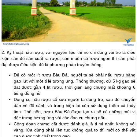
2. Kỹ thuật nấu rượu, với nguyên liệu thì nó chỉ đóng vài trò là điều
kiện cần để sản xuất ra rượu, còn muốn có rượu ngon thì cần phải
đạt được điều kiện đủ là phương pháp truyền thống.
Để có một lít rượu Bàu Đá, người ta sẽ phải nấu rượu bằng
gạo lứt với một tỉ lệ tương ứng. Thông thường, cứ 5 kg gạo sẽ
đạt được gần 4 lít rượu, thời gian áng chừng mất khoảng 6
tiếng đồng hồ.
Dụng cụ nấu rượu cổ xưa người ta dùng tre, sau đó chuyển
dần về đồ sành và trong hiện tại còn sử dụng thêm cả thủy
tinh. Thế nên, rượu Bàu Đá được tạo ra sẽ có những mùi vị
đặc trưng tương ứng với các đạo cụ chưng nấu.
Công đoạn chưng cất được đánh giá là tỉ mỉ nhất, không vội
vàng, lửa dùng phải liên tục không quá to thì mới có thể vắt
cạn được tinh chất trong gạo.