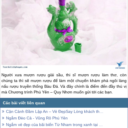
Người xưa mượn rượu giải sầu, thi sĩ mượn rượu làm thơ, còn
chúng ta thì sẽ mượn rượu để làm một chuyến khám phá ngôi làng
nấu rượu truyền thống Bàu Đá. Và đây chính là điểm đến đầy thú vị
mà Chương trình
Phú Yên
–
Quy Nhơn
muốn gửi tới các bạn.
Cận Cảnh Đầm Lập An – Vẻ ĐẹpSay Lòng khách thăm quan
Ngắm Đèo Cả - Vũng Rô Phú Yên
Ngắm vẻ đẹp của bãi biển Từ Nham trong xanh tại Phú Yên