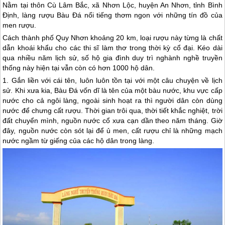
Nằm tại thôn Cù Lâm Bắc, xã Nhơn Lộc, huyện An Nhơn, tỉnh Bình
Định, làng rượu Bàu Đá nổi tiếng thơm ngon với những tín đồ của
men rượu.
Cách thành phố
Quy Nhơn
khoảng 20 km, loại rượu này từng là chất
dẫn khoái khẩu cho các thi sĩ làm thơ trong thời kỳ cổ đại. Kéo dài
qua nhiều năm lịch sử, số hộ gia đình duy trì nghành nghề truyền
thống này hiện tại vẫn còn có hơn 1000 hộ dân.
1. Gắn liền với cái tên, luôn luôn tồn tại với một câu chuyện về lịch
sử. Khi xưa kia, Bàu Đá vốn dĩ là tên của một bàu nước, khu vực cấp
nước cho cả ngôi làng, ngoài sinh hoạt ra thì người dân còn dùng
nước để chưng cất rượu. Thời gian trôi qua, thời tiết khắc nghiệt, trời
đất chuyển mình, nguồn nước cổ xưa cạn dần theo năm tháng. Giờ
đây, nguồn nước còn sót lại để ủ men, cất rượu chỉ là những mạch
nước ngầm từ giếng của các hộ dân trong làng.