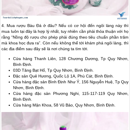
4. Mua rượu Bàu Đá ở đâu? Nếu có cơ hội đến ngôi làng này thì
mua luôn tại đây là hợp lý nhất, tuy nhiên cần phải thỏa thuận với họ
rằng “Nồng độ rượu cho phép phải đúng theo tiêu chuẩn phần trăm
mà khoa học đưa ra”. Còn nếu không thể tới khám phá ngôi làng, thì
các địa điểm sau đây sẽ là nơi chúng ta tìm tới.
Cửa hàng Thanh Liên, 128 Chương Dương, Tp
Quy Nhơn
,
Bình Định.
03D Tăng Bạt Hổ, Tp
Quy Nhơn
, Bình Định.
Đặc sản Quê Hương, Quốc Lộ 1A, Phù Cát, Bình Định.
Cửa hàng đặc sản Bình Định Như Ý, 156 Nguyễn Huệ, Tp
Quy
Nhơn
, Bình Định.
Cửa hàng đặc sản Phương Nghi, 115-117-119
Quy Nhơn
,
Bình Định.
Cửa hàng Mận Khoa, 58 Vũ Bảo,
Quy Nhơn
, Bình Định.