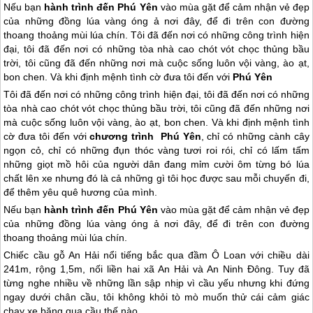
Nếu bạn
hành trình đến Phú Yên
vào mùa gặt để cảm nhận vẻ đẹp
của những đồng lúa vàng óng ả nơi đây, để đi trên con đường
thoang thoảng mùi lúa chín.
Tôi đã đến nơi có những công trình hiện
đại, tôi đã đến nơi có những tòa nhà cao chót vót chọc thủng bầu
trời, tôi cũng đã đến những nơi mà cuộc sống luôn vội vàng, ào ạt,
bon chen. Và khi định mệnh tình cờ đưa tôi đến với
Phú Yên
Tôi đã đến nơi có những công trình hiện đại, tôi đã đến nơi có những
tòa nhà cao chót vót chọc thủng bầu trời, tôi cũng đã đến những nơi
mà cuộc sống luôn vội vàng, ào ạt, bon chen. Và khi định mệnh tình
cờ đưa tôi đến với
chương trình
Phú Yên
, chỉ có những cành cây
ngọn cỏ, chỉ có những đụn thóc vàng tươi roi rói, chỉ có lấm tấm
những giọt mồ hôi của người dân đang mỉm cười ôm từng bó lúa
chất lên xe nhưng đó là cả những gì tôi học được sau mỗi chuyến đi,
để thêm yêu quê hương của mình.
Nếu bạn
hành trình đến
Phú Yên
vào mùa gặt để cảm nhận vẻ đẹp
của những đồng lúa vàng óng ả nơi đây, để đi trên con đường
thoang thoảng mùi lúa chín.
Chiếc cầu gỗ An Hải nổi tiếng bắc qua đầm Ô Loan với chiều dài
241m, rộng 1,5m, nối liền hai xã An Hải và An Ninh Đông. Tuy đã
từng nghe nhiều về những lần sập nhịp vì cầu yếu nhưng khi đứng
ngay dưới chân cầu, tôi không khỏi tò mò muốn thử cái cảm giác
chạy xe băng qua cầu thế nào.