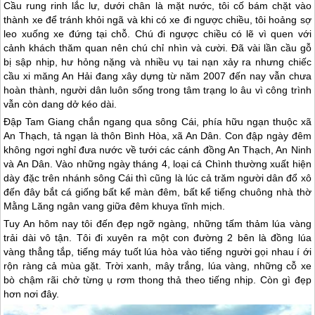
Cầu rung rinh lắc lư, dưới chân là mặt nước, tôi cố bám chặt vào
thành xe để tránh khỏi ngã và khi có xe đi ngược chiều, tôi hoảng sợ
leo xuống xe đứng tại chỗ. Chú đi ngược chiều có lẽ vì quen với
cảnh khách thăm quan nên chú chỉ nhìn và cười. Đã vài lần cầu gỗ
bị sập nhịp, hư hỏng nặng và nhiều vụ tai nạn xảy ra nhưng chiếc
cầu xi măng An Hải đang xây dựng từ năm 2007 đến nay vẫn chưa
hoàn thành, người dân luôn sống trong tâm trạng lo âu vì công trình
vẫn còn dang dở kéo dài.
Đập Tam Giang chắn ngang qua sông Cái, phía hữu ngạn thuộc xã
An Thạch, tả ngạn là thôn Bình Hòa, xã An Dân. Con đập ngày đêm
không ngơi nghỉ đưa nước về tưới các cánh đồng An Thạch, An Ninh
và An Dân. Vào những ngày tháng 4, loại cá Chình thường xuất hiện
dày đặc trên nhánh sông Cái thì cũng là lúc cả trăm người dân đổ xô
đến đây bắt cá giống bất kể màn đêm, bất kể tiếng chuông nhà thờ
Mằng Lăng ngân vang giữa đêm khuya tĩnh mịch.
Tuy An hôm nay tôi đến đẹp ngỡ ngàng, những tấm thảm lúa vàng
trải dài vô tận. Tôi đi xuyên ra một con đường 2 bên là đồng lúa
vàng thẳng tắp, tiếng máy tuốt lúa hòa vào tiếng người gọi nhau í ới
rộn ràng cả mùa gặt. Trời xanh, mây trắng, lúa vàng, những cỗ xe
bò chậm rãi chở từng ụ rơm thong thả theo tiếng nhịp. Còn gì đẹp
hơn nơi đây.