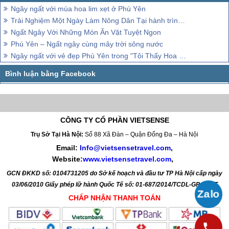
Ngây ngất với mùa hoa lim xẹt ở Phú Yên
Trải Nghiệm Một Ngày Làm Nông Dân Tại hành trình Phú Yên
Ngất Ngây Với Những Món Ăn Vặt Tuyệt Ngon
Phú Yên – Ngất ngây cùng mây trời sông nước
Ngây ngất với vẻ đẹp Phú Yên trong "Tôi Thấy Hoa Vàng Trên Cỏ Xanh"
CÔNG TY CỔ PHẦN VIETSENSE
Trụ Sở Tại Hà Nội:
Số 88 Xã Đàn – Quận Đống Đa – Hà Nội
Email:
Info@vietsensetravel.com
,
Website:
www.vietsensetravel.com
,
GCN ĐKKD số: 0104731205 do Sở kế hoạch và đầu tư TP Hà Nội cấp ngày
03/06/2010 Giấy phép lữ hành Quốc Tế số: 01-687/2014/TCDL-GP LHQT
CHẤP NHẬN THANH TOÁN