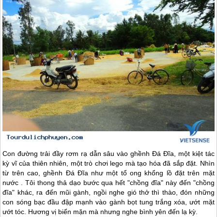
Con đường trải đầy rơm rạ dẫn sâu vào ghềnh Đá Đĩa, một kiệt tác
kỳ vĩ của thiên nhiên, một trò chơi lego mà tạo hóa đã sắp đặt. Nhìn
từ trên cao, ghềnh Đá Đĩa như một tổ ong khổng lồ đặt trên mặt
nước . Tôi thong thả dạo bước qua hết "chồng đĩa" này đến "chồng
đĩa" khác, ra đến mũi gành, ngồi nghe gió thở thì thào, đón những
con sóng bạc đầu đập mạnh vào gành bọt tung trắng xóa, ướt mặt
ướt tóc. Hương vị biển mặn mà nhưng nghe bình yên đến lạ kỳ.