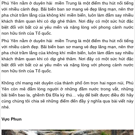
Phú Yên nằm ở duyên hải miền Trung là một điểm thu hút nổi tiếng
với nhiều cảnh đẹp. Bãi biển ban sơ mang vẻ đẹp lãng mạn, nên thơ
pha chút trầm lắng của không khí miền biển, luôn làm đắm say nhiều
khách thăm quan khi có dịp ghé thăm. Nơi đây có một sức hút đặc
biệt đối với bất cứ ai yêu mến và nặng lòng với phong cảnh nước
non hữu tình của Tổ quốc.
Phú Yên
nằm ở duyên hải miền Trung là một điểm thu hút nổi tiếng
với nhiều cảnh đẹp. Bãi biển ban sơ mang vẻ đẹp lãng mạn, nên thơ
pha chút trầm lắng của không khí miền biển, luôn làm đắm say nhiều
khách thăm quan khi có dịp ghé thăm. Nơi đây có một sức hút đặc
biệt đối với bất cứ ai yêu mến và nặng lòng với phong cảnh nước
non hữu tình của Tổ quốc.
Không chỉ mang nét duyên của thành phố ôm trọn hai ngọn núi,
Phú
Yên
còn mê đắm lòng người ở những đầm nước trong vắt, những
bãi biển bao la, ghềnh Đá Đĩa kỳ thú… vậy để biết được điều đó hãy
cùng chúng tôi chia sẽ những điểm đến đầy ý nghĩa qua bài viết này
nhé.
Vực Phun