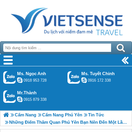
Ms. Ngọc Anh
Ms. Tuyết Chinh
0918 953 728
0916 172 338
Mr.Thành
0915 879 338
Cẩm Nang
Cẩm Nang Phú Yên
Tin Tức
Những Điểm Thăm Quan Phú Yên Bạn Nên Đến Một Lần Trong Đời