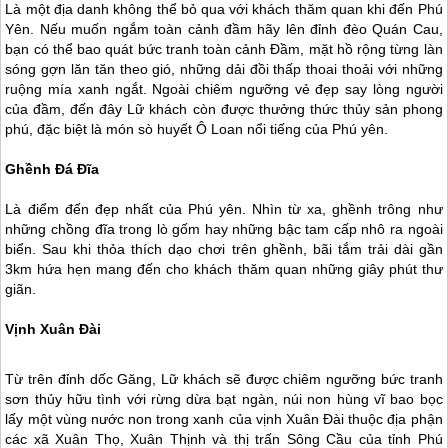
Là một địa danh không thể bỏ qua với khách thăm quan khi đến
Phú
Yên
. Nếu muốn ngắm toàn cảnh đầm hãy lên đỉnh đèo Quán Cau,
bạn có thể bao quát bức tranh toàn cảnh Đầm, mặt hồ rộng từng làn
sóng gợn lăn tăn theo gió, những dải đồi thấp thoai thoải với những
ruộng mía xanh ngắt. Ngoài chiêm ngưỡng vẻ đẹp say lòng người
của đầm, đến đây Lữ khách còn được thưởng thức thủy sản phong
phú, đặc biệt là món sò huyết Ô Loan nổi tiếng của
Phú yên
.
Ghềnh Đá Đĩa
Là điểm đến đẹp nhất của
Phú yên
. Nhìn từ xa, ghềnh trông như
những chồng đĩa trong lò gốm hay những bậc tam cấp nhô ra ngoài
biển. Sau khi thỏa thích dạo chơi trên ghềnh, bãi tắm trải dài gần
3km hứa hẹn mang đến cho khách thăm quan những giây phút thư
giãn.
Vịnh Xuân Đài