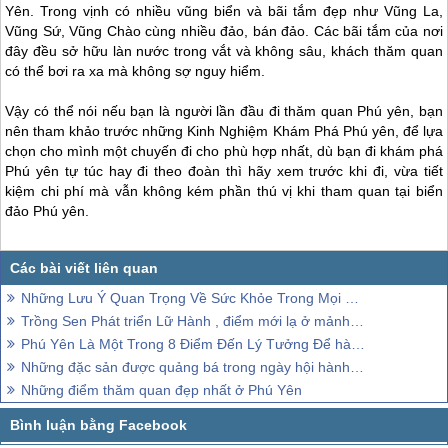
Từ trên đỉnh dốc Găng, Lữ khách sẽ được chiêm ngưỡng bức tranh
sơn thủy hữu tình với rừng dừa bạt ngàn, núi non hùng vĩ bao bọc
lấy một vùng nước non trong xanh của vịnh Xuân Đài thuộc địa phận
các xã Xuân Thọ, Xuân Thịnh và thị trấn Sông Cầu của tỉnh
Phú
Yên
. Trong vịnh có nhiều vũng biển và bãi tắm đẹp như Vũng La,
Vũng Sứ, Vũng Chào cùng nhiều đảo, bán đảo. Các bãi tắm của nơi
đây đều sở hữu làn nước trong vắt và không sâu, khách thăm quan
có thể bơi ra xa mà không sợ nguy hiểm.
Vậy có thể nói nếu bạn là người lần đầu đi thăm quan
Phú yên
, bạn
nên tham khảo trước những Kinh Nghiệm Khám Phá
Phú yên
, để lựa
chọn cho mình một chuyến đi cho phù hợp nhất, dù bạn đi khám phá
Phú yên
tự túc hay đi theo đoàn thì hãy xem trước khi đi, vừa tiết
kiệm chi phí mà vẫn không kém phần thú vị khi tham quan tại biển