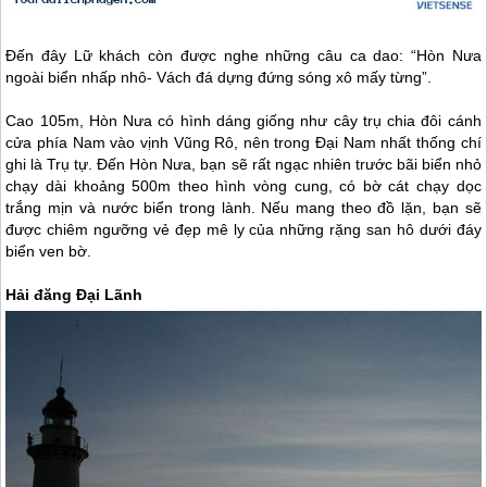
Đến đây Lữ khách còn được nghe những câu ca dao: “Hòn Nưa
ngoài biển nhấp nhô- Vách đá dựng đứng sóng xô mấy từng”.
Cao 105m, Hòn Nưa có hình dáng giống như cây trụ chia đôi cánh
cửa phía Nam vào vịnh Vũng Rô, nên trong Đại Nam nhất thống chí
ghi là Trụ tự. Đến Hòn Nưa, bạn sẽ rất ngạc nhiên trước bãi biển nhỏ
chạy dài khoảng 500m theo hình vòng cung, có bờ cát chạy dọc
trắng mịn và nước biển trong lành. Nếu mang theo đồ lặn, bạn sẽ
được chiêm ngưỡng vẻ đẹp mê ly của những rặng san hô dưới đáy
biển ven bờ.
Hải đăng Đại Lãnh