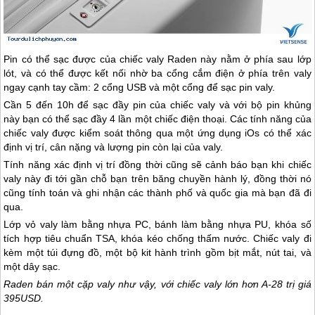
Pin có thể sạc được của chiếc valy Raden này nằm ở phía sau lớp
lót, và có thể được kết nối nhờ ba cổng cắm điện ở phía trên valy
ngay cạnh tay cầm: 2 cổng USB và một cổng để sạc pin valy.
Cần 5 đến 10h để sạc đầy pin của chiếc valy và với bộ pin khủng
này bạn có thể sạc đầy 4 lần một chiếc điện thoại. Các tính năng của
chiếc valy được kiểm soát thông qua một ứng dụng iOs có thể xác
định vị trí, cân nặng và lượng pin còn lại của valy.
Tính năng xác định vị trí đồng thời cũng sẽ cảnh báo bạn khi chiếc
valy này đi tới gần chỗ bạn trên băng chuyền hành lý, đồng thời nó
cũng tính toán và ghi nhận các thành phố và quốc gia mà bạn đã đi
qua.
Lớp vỏ valy làm bằng nhựa PC, bánh làm bằng nhựa PU, khóa số
tích hợp tiêu chuẩn TSA, khóa kéo chống thấm nước. Chiếc valy đi
kèm một túi đựng đồ, một bộ kit hành trình gồm bịt mắt, nút tai, và
một dây sạc.
Raden bán một cặp valy như vậy, với chiếc valy lớn hơn A-28 trị giá
395USD.