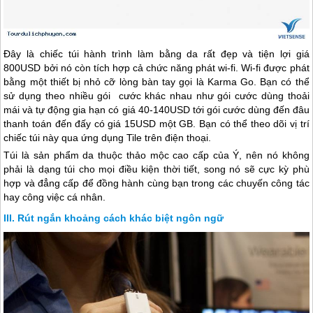
Đây là chiếc túi hành trình làm bằng da rất đẹp và tiện lợi giá
800USD bởi nó còn tích hợp cả chức năng phát wi-fi. Wi-fi được phát
bằng một thiết bị nhỏ cỡ lòng bàn tay gọi là Karma Go. Bạn có thể
sử dụng theo nhiều gói cước khác nhau như gói cước dùng thoải
mái và tự động gia hạn có giá 40-140USD tới gói cước dùng đến đâu
thanh toán đến đấy có giá 15USD một GB. Bạn có thể theo dõi vị trí
chiếc túi này qua ứng dụng Tile trên điện thoại.
Túi là sản phẩm da thuộc thảo mộc cao cấp của Ý, nên nó không
phải là dạng túi cho mọi điều kiện thời tiết, song nó sẽ cực kỳ phù
hợp và đẳng cấp để đồng hành cùng bạn trong các chuyến công tác
hay công việc cá nhân.
Rút ngắn khoảng cách khác biệt ngôn ngữ