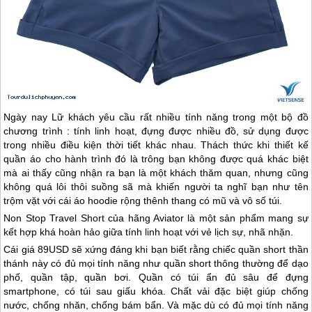
Ngày nay Lữ khách yêu cầu rất nhiều tính năng trong một bộ đồ
chương trình : tính linh hoạt, đựng được nhiều đồ, sử dụng được
trong nhiều điều kiện thời tiết khác nhau. Thách thức khi thiết kế
quần áo cho hành trình đó là trông bạn không được quá khác biệt
mà ai thấy cũng nhận ra bạn là một khách thăm quan, nhưng cũng
không quá lôi thôi suồng sã mà khiến người ta nghĩ bạn như tên
trộm vặt với cái áo hoodie rộng thênh thang có mũ và vô số túi.
Non Stop Travel Short của hãng Aviator là một sản phẩm mang sự
kết hợp khá hoàn hảo giữa tính linh hoạt với vẻ lịch sự, nhã nhặn.
Cái giá 89USD sẽ xứng đáng khi bạn biết rằng chiếc quần short thần
thánh này có đủ mọi tính năng như quần short thông thường để dạo
phố, quần tập, quần bơi. Quần có túi ẩn đủ sâu để đựng
smartphone, có túi sau giấu khóa. Chất vải đặc biệt giúp chống
nước, chống nhăn, chống bám bẩn. Và mặc dù có đủ mọi tính năng