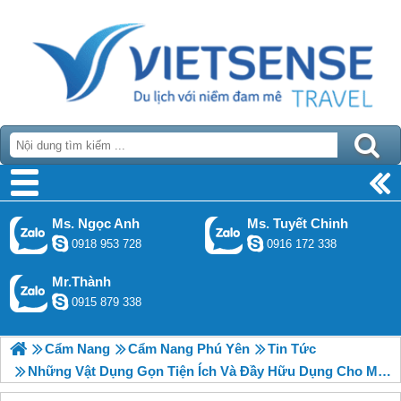
Ms. Ngọc Anh
Ms. Tuyết Chinh
0918 953 728
0916 172 338
Mr.Thành
0915 879 338
Cẩm Nang
Cẩm Nang Phú Yên
Tin Tức
Những Vật Dụng Gọn Tiện Ích Và Đầy Hữu Dụng Cho Mọi Chuyến Đi