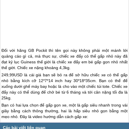
Đối với hãng GB Pockit thì tên gọi này không phải một mánh lới
quảng cáo gì cả, mà thực sự, chiếc xe đẩy có thể gấp nhỏ này đã
đạt kỷ lục Guiness thế giới là chiếc xe đẩy em bé gấp gọn nhỏ nhất
thế giới. Chiếc xe nặng khoảng 4,3kg.
249,99USD là cái giá bạn sẽ bỏ ra để sở hữu chiếc xe có thể gấp
nhỏ bằng kích cỡ 12*7*14 inch hay 30*18*35cm. Bạn có thể để
xuống dưới ghế máy bay hoặc là cho vào một chiếc túi tote. Chiếc xe
đẩy này có thể dùng để chở bé từ 6 tháng và tới cân nặng tối đa là
25kg.
Bạn có hai lựa chọn để gấp gọn xe, một là gấp siêu nhanh trong vài
giây bằng cách thông thường, hai là hấp siêu nhỏ gọn bằng một
mẹo nhỏ. Đây là video hướng dẫn cách gấp xe: