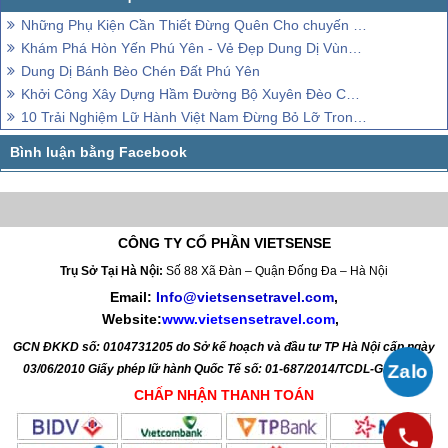
Những Phụ Kiện Cần Thiết Đừng Quên Cho chuyến đi Bằng Ô Tô
Khám Phá Hòn Yến Phú Yên - Vẻ Đẹp Dung Dị Vùng Biển Những Ngày Xuân
Dung Dị Bánh Bèo Chén Đất Phú Yên
Khởi Công Xây Dựng Hầm Đường Bộ Xuyên Đèo Cù Mông
10 Trải Nghiệm Lữ Hành Việt Nam Đừng Bỏ Lỡ Trong Đời
CÔNG TY CỔ PHẦN VIETSENSE
Trụ Sở Tại Hà Nội:
Số 88 Xã Đàn – Quận Đống Đa – Hà Nội
Email:
Info@vietsensetravel.com
,
Website:
www.vietsensetravel.com
,
GCN ĐKKD số: 0104731205 do Sở kế hoạch và đầu tư TP Hà Nội cấp ngày
03/06/2010 Giấy phép lữ hành Quốc Tế số: 01-687/2014/TCDL-GP LHQT
CHẤP NHẬN THANH TOÁN