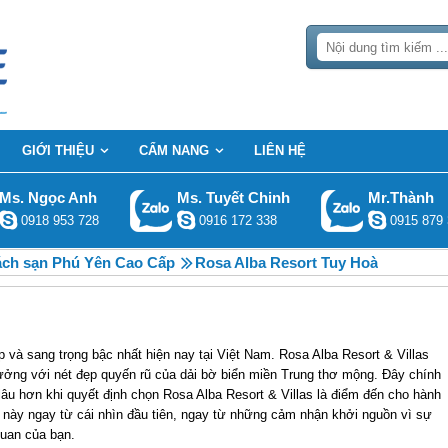
GIỚI THIỆU
CẨM NANG
LIÊN HỆ
Ms. Ngọc Anh
Ms. Tuyết Chinh
Mr.Thành
0918 953 728
0916 172 338
0915 879 
ch sạn Phú Yên Cao Cấp
Rosa Alba Resort Tuy Hoà
 và sang trọng bậc nhất hiện nay tại Việt Nam. Rosa Alba Resort & Villas
ưởng với nét đẹp quyến rũ của dải bờ biển miền Trung thơ mộng. Đây chính
lâu hơn khi quyết định chọn Rosa Alba Resort & Villas là điểm đến cho hành
i này ngay từ cái nhìn đầu tiên, ngay từ những cảm nhận khởi nguồn vì sự
quan của bạn.