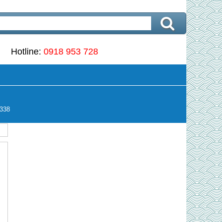
Hotline:
0918 953 728
338