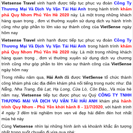
Vietsense Travel
vinh hạnh được tiếp tục phục vụ đoàn
Công Ty
Thương Mại Và Dịch Vụ Vận Tải Hải Anh
trong hành trình
khám
phá Quy Nhơn Phú Yên Hè 2020
này. Là một trong những khách
hàng quan trọng , đơn vị thường xuyên sử dụng dịch vụ hành trình
cũng như góp phần to lớn vào sự thành công của
VietSense
ngày
hôm nay
Vietsense Travel
vinh hạnh được tiếp tục phục vụ đoàn
Công Ty
Thương Mại Và Dịch Vụ Vận Tải Hải Anh
trong hành trình
khám
phá
Quy Nhơn
Phú Yên
Hè 2020
này. Là một trong những khách
hàng quan trọng , đơn vị thường xuyên sử dụng dịch vụ chương
trình cũng như góp phần to lớn vào sự thành công của
VietSense
ngày hôm nay
Trong nhiều năm qua,
Hải Anh
đã được
VietSense
tổ chức thành
công khám phá các địa điểm khám phá nổi tiếng trong nước như:
Đà
Nẵng, Nha Trang, Đà Lạt, Hạ Long, Cửa Lò, Côn Đảo,..
Và mùa hè
năm nay,
Vietsense
tiếp tục được phục vụ Quý
CÔNG TY TNHH
THƯƠNG MẠI VÀ DỊCH VỤ VẬN TẢI HẢI ANH
khám phá
hành
trình
Quy Nhơn
-
Phú Yên
khởi hành 8 - 11/7/2020
, với
hành trình
4 ngày 3 đêm
trải nghiệm trọn vẹn vẻ đẹp hải điểm đén hot nhất
mùa hè này
Cùng
Vietsense
nhìn lại những hình ảnh và khoảnh khắc ấn tượng
nhất trong suốt chuyến đi vừa qua nhé: