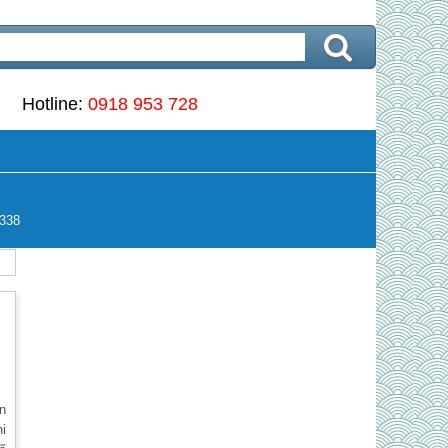
Hotline:
0918 953 728
338
ển
hi