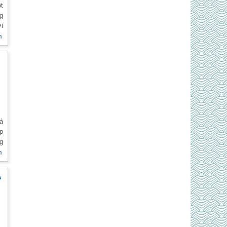
t
ng
ới
cơ
m
nh
ội
á
ấp
ng
i
m
Á