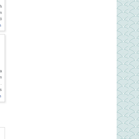
ch
ên
có
òn
m
p
n
a
im
..
ển
m
vị