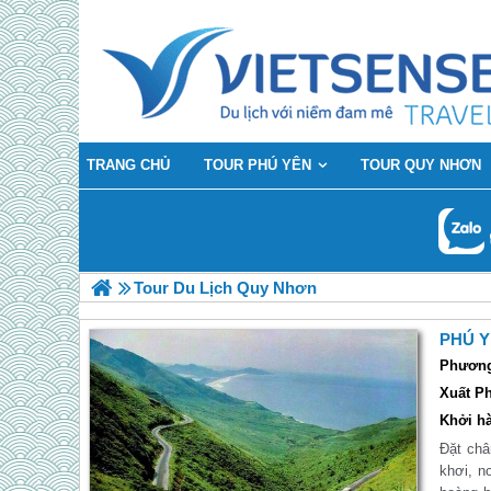
TRANG CHỦ
TOUR PHÚ YÊN
TOUR QUY NHƠN
Tour Du Lịch Quy Nhơn
PHÚ Y
Phương 
Xuất Ph
Khởi hà
Đặt châ
khơi, n