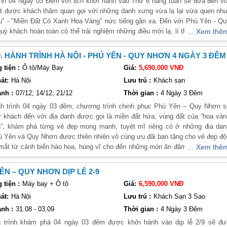
nh 04 Ngày 03 Đêm với lịch khởi hành vào Thứ 6 hàng tuần sẽ đưa đến với
t được khách thăm quan gọi với những danh xưng vừa lạ lại vừa quen như
" - "Miền Đất Cỏ Xanh Hoa Vàng" nức tiếng gần xa. Đến với Phú Yên - Qu
uý khách hoàn toàn có thể trải nghiệm những điều mới lạ, lí thú nhất từ cả
Xem thê
iên nhiên, món ăn đặc sản đến những nhà thờ, chùa chiền nổi tiếng linh thiê
. Tất cả những điều tuyệt vời này sẽ mang quý khách đến một chân trời mớ
. HÀNH TRÌNH HÀ NỘI - PHÚ YÊN - QUY NHƠN 4 NGÀY 3 ĐÊM
 khách đi từ bất ngờ này đến bất ngờ khác. Và điều đó chỉ có ở hành trì
tiện :
Ô tô/Máy Bay
Giá:
5,690,000 VNĐ
há Phú Yên - Quy Nhơn của công ty chúng tôi! Kính mời quý khách tha
át:
Hà Nội
Lưu trú :
Khách sạn
ương trình cụ thể dưới đây!
nh :
07/12; 14/12; 21/12
Thời gian :
4 Ngày 3 Đêm
h trình 04 ngày 03 đêm, chương trình chinh phục Phú Yên – Quy Nhơn s
 khách đến với địa danh được gọi là miền đất hứa, vùng đất của “hoa và
”, khám phá từng vẻ đẹp mong manh, tuyệt mĩ riêng có ở những địa dan
ú Yên và Quy Nhơn được thiên nhiên vô cùng ưu đãi ban tặng cho vẻ đẹp đ
 mắt từ cảnh biển hào hoa, hùng vĩ cho đến những món ăn đậm đà, bao qua
Xem thê
ng địa danh thắng cảnh nổi tiếng, những ngọn núi cao hùng vĩ, nhữn
nh trù phú toàn cá tôm, hay các con đường rộng lớn, bao la đón gió về chi
ÊN – QUY NHƠN DỊP LỄ 2-9
g bãi biển trong xanh với những đồi cát chạy dài.
tiện :
Máy bay + Ô tô
Giá:
6,590,000 VNĐ
át:
Hà Nội
Lưu trú :
Khách Sạn 3 Sao
nh :
31.08 - 03.09
Thời gian :
4 Ngày 3 Đêm
 trình khám phá 04 ngày 03 đêm được khởi hành vào dịp lễ 2/9 sẽ đư