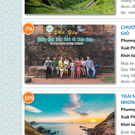
hoàng h
được rấ
làn nư
trình N
nghiệm 
CHƯƠN
-7%
đồng hà
GIÓ
Phương 
Xuất Ph
Khởi hà
Mùa hè 
Quy Nh
cùng hấ
được nổ
núi vươ
các gia
TRẢI 
-15%
danh nổ
NHƠN
phương.
Phương 
chắn bạ
Xuất Ph
Khởi hà
Bình Đị