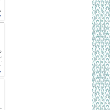
:
y
nh
m
ng
i,
nh
m
ẽ
ng
h
ộc
nh
m
g
ều
a