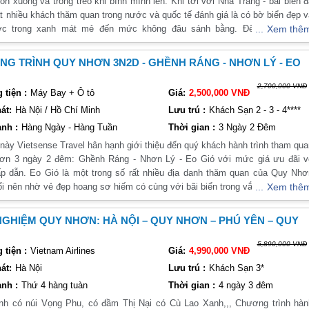
ôn xuống và trong trẻo khi bình mình lên. Khi tới với Nha Trang - bãi biển 
t nhiều khách thăm quan trong nước và quốc tế đánh giá là có bờ biển đẹp 
ớc trong xanh mát mẻ đến mức không đâu sánh bằng. Đến với chươn
Xem thê
ắng Tuy Hòa - Biển Nha Trang của công ty chúng tôi, quý khách đã được tr
trọn vẹn những gì·tinh túy và đặc sắc nhất của 2 vùng đất nổi tiếng này! H
G TRÌNH QUY NHƠN 3N2D - GHỀNH RÁNG - NHƠN LÝ - EO
nh cùng chúng tôi trong hành trình này nhé!
2,700,000 VNĐ
tiện :
Máy Bay + Ô tô
Giá:
2,500,000 VNĐ
át:
Hà Nội / Hồ Chí Minh
Lưu trú :
Khách Sạn 2 - 3 - 4****
nh :
Hàng Ngày - Hàng Tuần
Thời gian :
3 Ngày 2 Đêm
này Vietsense Travel hân hạnh giới thiệu đến quý khách hành trình tham qu
ơn 3 ngày 2 đêm: Ghềnh Ráng - Nhơn Lý - Eo Gió với mức giá ưu đãi v
p dẫn. Eo Gió là một trong số rất nhiều địa danh thăm quan của Quy Nhơ
i nên nhờ vẻ đẹp hoang sơ hiếm có cùng với bãi biển trong vắt và những d
Xem thê
n mình ra biển. Nơi đây phù hợp với các bạn trẻ hay checkin sống ảo ho
 đình nghỉ dưỡng. Ngoài ra khách thăm quan còn được tham quan nhiều đị
NGHIỆM QUY NHƠN: HÀ NỘI – QUY NHƠN – PHÚ YÊN – QUY
i tiếng và thưởng thức những món ăn ngon, hấp dẫn mang đậm hương vị đị
 Hãy để Vietsense Travel đồng hành cùng bạn trong chuyến đi này. Chắ
5,890,000 VNĐ
tiện :
Vietnam Airlines
Giá:
4,990,000 VNĐ
n sẽ có chuyến đi vui vẻ và đáng nhớ đấy !
át:
Hà Nội
Lưu trú :
Khách Sạn 3*
nh :
Thứ 4 hàng tuàn
Thời gian :
4 ngày 3 đêm
nh có núi Vọng Phu, có đầm Thị Nại có Cù Lao Xanh,,, Chương trình hàn