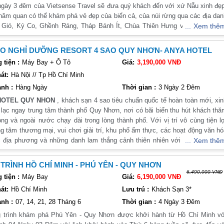
 ngày 3 đêm của Vietsense Travel sẽ đưa quý khách đến với xứ Nẫu xinh đẹ
hăm quan có thể khám phá vẻ đẹp của biển cả, của núi rừng qua các địa da
 Gió, Ký Co, Ghềnh Ráng, Tháp Bánh Ít, Chùa Thiên Hưng và thưởng thứ
Xem thê
 đặc sắc với những món ăn hấp dẫn như bánh ít, bánh hỏi cháo lòng, bán
 nhảy, tré, nem chợ huyện...
O NGHỈ DƯỠNG RESORT 4 SAO QUY NHƠN- ANYA HOTEL
tiện :
Máy Bay + Ô Tô
Giá:
3,190,000 VNĐ
át:
Hà Nội // Tp Hồ Chí Minh
nh :
Hàng Ngày
Thời gian :
3 Ngày 2 Đêm
HOTEL QUY NHON
, khách sạn 4 sao tiêu chuẩn quốc tế hoàn toàn mới, xi
 lạc ngay trung tâm thành phố Quy Nhơn, nơi có bãi biển thu hút khách th
ong và ngoài nước chạy dài trong lòng thành phố. Với vị trí vô cùng tiện l
ng tâm thương mại, vui chơi giải trí, khu phố ẩm thực, các hoạt động văn h
 địa phương và những danh lam thắng cảnh thiên nhiên với vẻ đẹp nguyê
Xem thê
sơ… sẽ tạo nhiều cơ hội khám phá, trải nghiệm tuyệt vời cho Lữ khách gần xa
TRÌNH HỒ CHÍ MINH - PHÚ YÊN - QUY NHƠN
6,490,000 VNĐ
tiện :
Máy Bay
Giá:
6,190,000 VNĐ
át:
Hồ Chí Minh
Lưu trú :
Khách Sạn 3*
nh :
07, 14, 21, 28 Tháng 6
Thời gian :
4 Ngày 3 Đêm
 trình khám phá Phú Yên - Quy Nhơn được khởi hành từ Hồ Chí Minh vớ