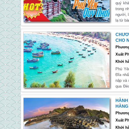
quý kh
trong n
người, 
lạ từ b
hội tiế
mong qu
CHƯƠN
trải ngh
CHO 
Phương 
Xuất Ph
Khởi hà
Phú Yê
Đĩa nhấ
nập và 
qua Đè
băng qu
Khác
HÀNH 
HÀNG
Phương 
Xuất Ph
Khởi hà