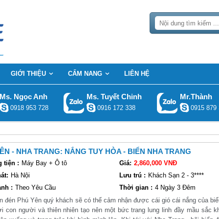
GIỚI THIỆU
CẨM NANG
LIÊN HỆ
Ms. Ngọc Anh
Ms. Tuyết Chinh
Mr.Thành
0918 953 728
0916 172 338
0915 879 
ÊN - NHA TRANG: NẮNG TUY HÒA - BIỂN NHA TRANG
tiện :
Máy Bay + Ô tô
Giá:
2,860,000 VNĐ
át:
Hà Nội
Lưu trú :
Khách Sạn 2 - 3****
nh :
Theo Yêu Cầu
Thời gian :
4 Ngày 3 Đêm
n đén Phú Yên quý khách sẽ có thể cảm nhận được cái gió cái nắng của bi
ơi con người và thiên nhiên tạo nên một bức trang lung linh đầy mầu sắc k