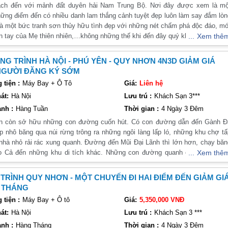
ách đến với mảnh đất duyên hải Nam Trung Bộ. Nơi đây được xem là mộ
hững điểm đến có nhiều danh lam thắng cảnh tuyệt đẹp luôn làm say đắm lò
là một bức tranh sơn thủy hữu tình đẹp với những nét chấm phá độc đáo, m
àn tay của Mẹ thiên nhiên,…không những thế khi đến đây quý khách còn có 
Xem thê
p xúc với những con người hiền hòa, tốt bụng và vô cùng mến khách. Vậy kí
ý khách sẽ đồng hành cùng công ty Vietsense Travel chúng tôi để có cơ h
G TRÌNH HÀ NỘI - PHÚ YÊN - QUY NHƠN 4N3D GIẢM GIÁ
iệm những điều lý thú và đặc sắc ấy trong dịp lễ này nhé!
NGƯỜI ĐĂNG KÝ SỚM
tiện :
Máy Bay + Ô Tô
Giá:
Liên hệ
át:
Hà Nội
Lưu trú :
Khách Sạn 3***
nh :
Hàng Tuần
Thời gian :
4 Ngày 3 Đêm
n còn sở hữu những con đường cuốn hút. Có con đường dẫn đến Gành Đ
p nhô băng qua núi rừng trông ra những ngôi làng lấp ló, những khu chợ t
nhà nhỏ rải rác xung quanh. Đường đến Mũi Đại Lãnh thì lớn hơn, chạy bă
o Cả đến những khu di tích khác. Những con đường quanh co dọc dốc nú
Xem thê
a rừng luôn đem lại cảm giác mạo hiểm cho khách thăm quan.
h Đăng Ký Trước 20/7
TRÌNH QUY NHƠN - MỘT CHUYẾN ĐI HAI ĐIỂM ĐẾN GIẢM GI
 THÁNG
tiện :
Máy Bay + Ô tô
Giá:
5,350,000 VNĐ
át:
Hà Nội
Lưu trú :
Khách Sạn 3 ***
nh :
Hàng Tháng
Thời gian :
4 Ngày 3 Đêm