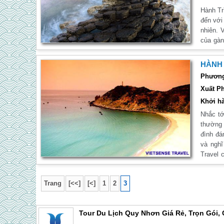
Hành Tr
đến với
nhiên. 
của gàn
được th
dẫn man
HÀNH 
trong c
Phương 
Xuất Ph
Khởi hà
Nhắc tớ
thường 
đình đá
và nghĩ đế
Travel 
Tuy Hòa
này nhé
Trang
[<<]
[<]
1
2
3
Tour Du Lịch Quy Nhơn Giá Rẻ, Trọn Gói,