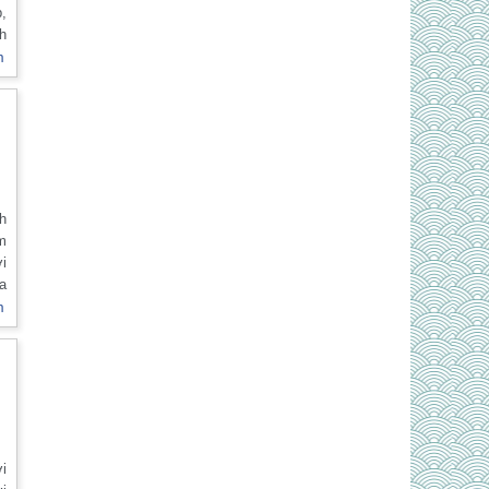
p,
nh
c
m
h
nh
ăm
ợi
óa
n
m
i