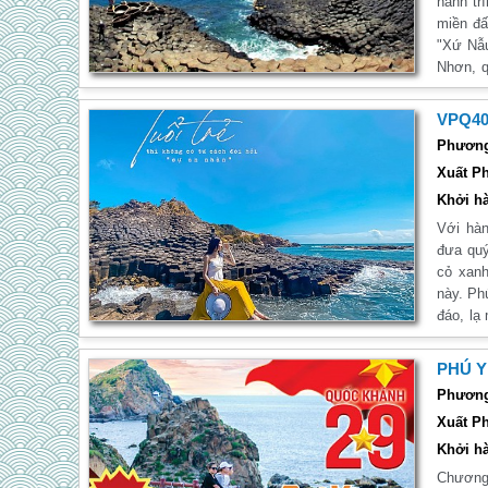
hành trì
miền đấ
"Xứ Nẫu
Nhơn, q
quan th
tại đây
VPQ40
dẫn quý
Phương 
khám p
Xuất Ph
khảo ch
Khởi hà
Với hàn
đưa quý
cỏ xanh
này. Ph
đáo, lạ
là nhữ
vũng vị
PHÚ Y
và nhữn
Phương 
Xuất Ph
Khởi hà
Chương