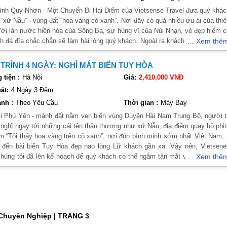
ình Quy Nhơn - Một Chuyến Đi Hai Điểm của Vietsense Travel đưa quý khá
 “xứ Nẫu” - vùng đất “hoa vàng cỏ xanh”. Nơi đây có quá nhiều ưu ái của thi
Với làn nước hiền hòa của Sông Ba, sự hùng vĩ của Núi Nhạn, vẻ đẹp hiếm 
h đá đĩa chắc chắn sẽ làm hài lòng quý khách. Ngoài ra khách thăm quan c
Xem thê
am quan nhiều địa danh nổi tiếng và thưởng thức những món ăn ngon, hấ
g đậm hương vị địa phương. Hãy để Vietsense Travel đồng hành cùng bạ
TRÌNH 4 NGÀY: NGHỈ MÁT BIỂN TUY HÒA
huyến đi này. Chắc chắn bạn sẽ có chuyến đi vui vẻ và đáng nhớ đấy !
tiện :
Hà Nội
Giá:
2,410,000 VNĐ
át:
4 Ngày 3 Đêm
nh :
Theo Yêu Cầu
Thời gian :
Máy Bay
i Phú Yên - mảnh đất nằm ven biển vùng Duyên Hải Nam Trung Bộ, người t
nghĩ ngay tới những cái tên thân thương như xứ Nẫu, địa điểm quay bộ ph
m “Tôi thấy hoa vàng trên cỏ xanh”, nơi đón bình minh sớm nhất Việt Nam,.
n bãi biển Tuy Hòa đẹp nao lòng Lữ khách gần xa. Vậy nên, Vietsenes
chúng tôi đã lên kế hoạch để quý khách có thể ngắm tận mắt vẻ đẹp của bi
Xem thê
 trong 4 ngày 3 đêm. Hãy đồng hành cùng chúng tôi trong hành trình thú 
!
 Chuyên Nghiệp | TRANG 3