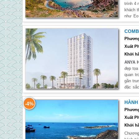
trình 4
khách t
như Eo
ẩm thực
xèo tôm
COMB
Phương 
Xuất Ph
Khởi hà
ANYA 
đẹp tọa
quan tr
gần tru
đặc sắc
HÀNH 
-4%
Phương 
Xuất Ph
Khởi hà
Chương