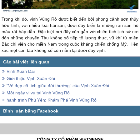
Trong khi đó, vịnh Vũng Rô được biết đến bởi phong cảnh sơn thủy
hữu tình, với nhiều loài hải sản, dưới đáy biển là những rạn san hô
màu rất hấp dẫn. Đặc biệt nơi đây còn gắn với chiến tích lịch sử nơi
đón những chuyến Tàu không số tiếp tế lượng thực, vũ khí từ miền
Bắc chi viện cho miền Nam trong cuộc kháng chiến chống Mỹ. Hiện
xác một con tàu không số còn nằm lại dưới đáy vịnh.
Vịnh Xuân Đài
Giới thiệu Vịnh Xuân Đài
“Vẻ đẹp cổ tích giữa đời thường” của Vịnh Xuân Đài – Phú Yên
Một ngày vi vu tại Vịnh Vũng Rô
hành trình Phú Yên: Khám Phá Vịnh Vũng Rô
CÔNG TY CỔ PHẦN VIETSENSE