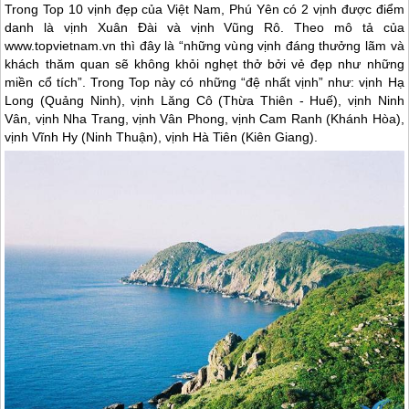
Trong Top 10 vịnh đẹp của Việt Nam, Phú Yên có 2 vịnh được điểm
danh là vịnh Xuân Đài và vịnh Vũng Rô. Theo mô tả của
www.topvietnam.vn thì đây là “những vùng vịnh đáng thưởng lãm và
khách thăm quan sẽ không khỏi nghẹt thở bởi vẻ đẹp như những
miền cổ tích”. Trong Top này có những “đệ nhất vịnh” như: vịnh Hạ
Long (Quảng Ninh), vịnh Lăng Cô (Thừa Thiên - Huế), vịnh Ninh
Vân, vịnh Nha Trang, vịnh Vân Phong, vịnh Cam Ranh (Khánh Hòa),
vịnh Vĩnh Hy (Ninh Thuận), vịnh Hà Tiên (Kiên Giang).