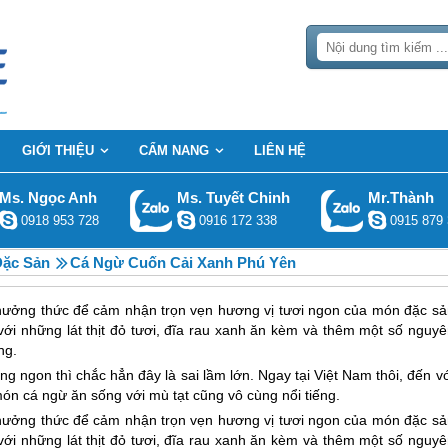
GIỚI THIỆU
CẨM NANG
LIÊN HỆ
Ms. Ngọc Anh
Ms. Tuyết Chinh
Mr.Thành
0918 953 728
0916 172 338
0915 879 
ặc Sản
Cá Ngừ Cuốn Cải Xanh Phú Yên
thưởng thức để cảm nhận trọn vẹn hương vị tươi ngon của món
đặc sả
với những lát thịt đỏ tươi, đĩa rau xanh ăn kèm và thêm một số nguyê
ng.
 ngon thì chắc hẳn đây là sai lầm lớn. Ngay tại Việt Nam thôi, đến v
món cá ngừ ăn sống với mù tạt cũng vô cùng nổi tiếng.
thưởng thức để cảm nhận trọn vẹn hương vị tươi ngon của món đặc sả
với những lát thịt đỏ tươi, đĩa rau xanh ăn kèm và thêm một số nguyê