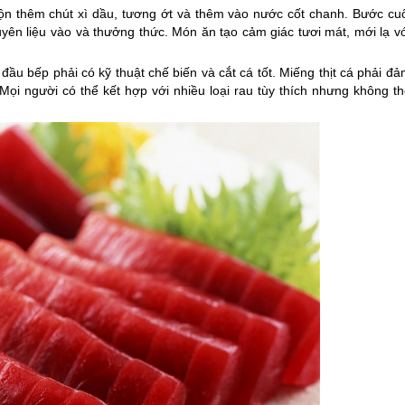
n thêm chút xì dầu, tương ớt và thêm vào nước cốt chanh. Bước cuố
ên liệu vào và thưởng thức. Món ăn tạo cảm giác tươi mát, mới lạ vớ
ầu bếp phải có kỹ thuật chế biến và cắt cá tốt. Miếng thịt cá phải đ
 Mọi người có thể kết hợp với nhiều loại rau tùy thích nhưng không t