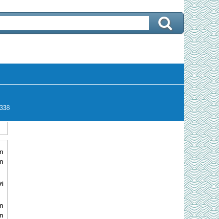
338
n
n
ới
n
n