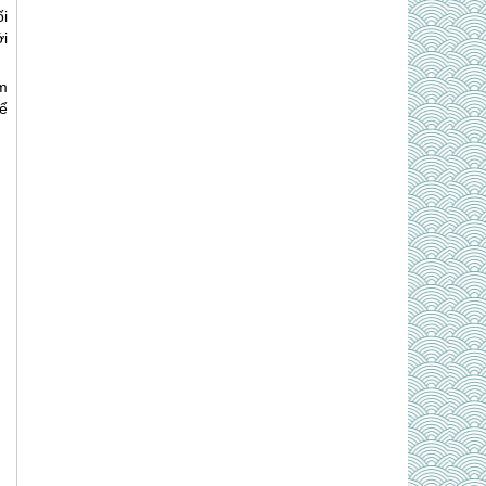
i
i
ảm
hể