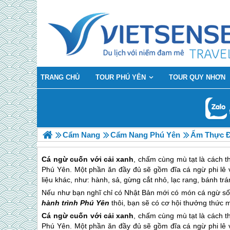
TRANG CHỦ
TOUR PHÚ YÊN
TOUR QUY NHƠN
Cẩm Nang
Cẩm Nang Phú Yên
Ẩm Thực Đ
Cá ngừ cuốn với cải xanh
, chấm cùng mù tạt là cách 
Phú Yên
. Một phần ăn đầy đủ sẽ gồm đĩa cá ngừ phi lê 
liệu khác, như: hành, sả, gừng cắt nhỏ, lạc rang, bánh trá
Nếu như bạn nghĩ chỉ có Nhật Bản mới có món cá ngừ sống
hành trình
Phú Yên
thôi, bạn sẽ có cơ hội thưởng thức 
Cá ngừ cuốn với cải xanh
, chấm cùng mù tạt là cách 
Phú Yên
. Một phần ăn đầy đủ sẽ gồm đĩa cá ngừ phi lê 