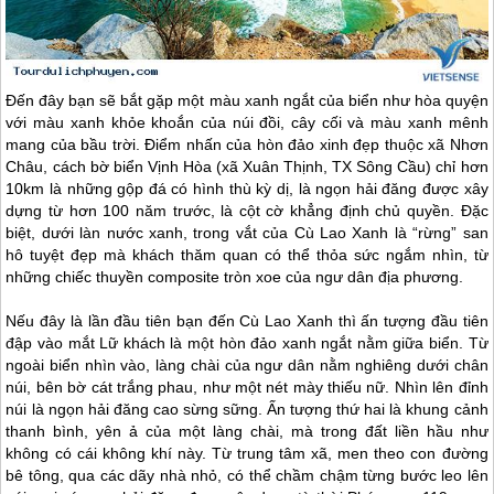
Đến đây bạn sẽ bắt gặp một màu xanh ngắt của biển như hòa quyện
với màu xanh khỏe khoắn của núi đồi, cây cối và màu xanh mênh
mang của bầu trời. Điểm nhấn của hòn đảo xinh đẹp thuộc xã Nhơn
Châu, cách bờ biển Vịnh Hòa (xã Xuân Thịnh, TX Sông Cầu) chỉ hơn
10km là những gộp đá có hình thù kỳ dị, là ngọn hải đăng được xây
dựng từ hơn 100 năm trước, là cột cờ khẳng định chủ quyền. Đặc
biệt, dưới làn nước xanh, trong vắt của Cù Lao Xanh là “rừng” san
hô tuyệt đẹp mà khách thăm quan có thể thỏa sức ngắm nhìn, từ
những chiếc thuyền composite tròn xoe của ngư dân địa phương.
Nếu đây là lần đầu tiên bạn đến Cù Lao Xanh thì ấn tượng đầu tiên
đập vào mắt Lữ khách là một hòn đảo xanh ngắt nằm giữa biển. Từ
ngoài biển nhìn vào, làng chài của ngư dân nằm nghiêng dưới chân
núi, bên bờ cát trắng phau, như một nét mày thiếu nữ. Nhìn lên đỉnh
núi là ngọn hải đăng cao sừng sững. Ấn tượng thứ hai là khung cảnh
thanh bình, yên ả của một làng chài, mà trong đất liền hầu như
không có cái không khí này. Từ trung tâm xã, men theo con đường
bê tông, qua các dãy nhà nhỏ, có thể chầm chậm từng bước leo lên