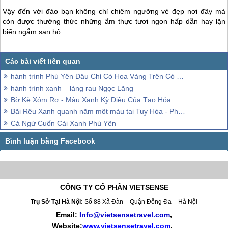
Vậy đến với đảo bạn không chỉ chiêm ngưỡng vẻ đẹp nơi đây mà
còn được thưởng thức những ẩm thực tươi ngon hấp dẫn hay lặn
biển ngắm san hô....
hành trình Phú Yên Đâu Chỉ Có Hoa Vàng Trên Cỏ Xanh
hành trình xanh – làng rau Ngọc Lãng
Bờ Kè Xóm Rơ - Màu Xanh Kỳ Diệu Của Tạo Hóa
Bãi Rêu Xanh quanh năm một màu tại Tuy Hòa - Phú Yên
Cá Ngừ Cuốn Cải Xanh Phú Yên
CÔNG TY CỔ PHẦN VIETSENSE
Trụ Sở Tại Hà Nội:
Số 88 Xã Đàn – Quận Đống Đa – Hà Nội
Email:
Info@vietsensetravel.com
,
Website:
www.vietsensetravel.com
,