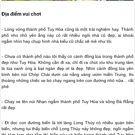
Địa điểm vui chơi
- Lòng vòng thành phố Tuy Hòa cũng là một trải nghiệm hay. Thành
phố nho nhỏ yên ắng này có rất nhiều ngôi nhà cũ đẹp, ai khoái
ngắm nhìn hay chụp hình nhà kiểu cũ chắc sẽ mê như tôi.
- Chưa có thành phố nào tôi thấy có cánh đồng lúa trong thành phố
đẹp như Tuy Hòa. Không cần đi xa, chỉ đi ra chút xíu khu trung tâm
là lúa xanh óng ả bạt ngàn đẹp ơi là đẹp. Nhìn cánh đồng lúa yên
bình bên núi Chóp Chài dưới cái nắng vàng ươm miền Trung, thi
thoảng những chiếc xe bò chạy ngang trên con đường nhỏ nữa... rất
phê.
- Chạy xe lên núi Nhạn ngắm thành phố Tuy Hòa và sông Đà Rằng
rất đẹp.
- Đi dọc con đường biển là tới làng Long Thủy có nhiều quán bên
biển, nhưng tui thấy biển chỗ Long Thủy này không đẹp, ngồi ngắm
thì tàm tạm chứ tắm thì biển này và biển trong thành phố Tuy Hòa