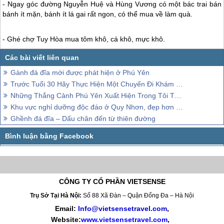
- Ngay góc đường Nguyễn Huệ và Hùng Vương có một bác trai bán
bánh ít mặn, bánh ít lá gai rất ngon, có thể mua về làm quà.
- Ghé chợ Tuy Hòa mua tôm khô, cá khô, mực khô.
Gành đá đĩa mới được phát hiện ở Phú Yên
Trước Tuổi 30 Hãy Thực Hiện Một Chuyến Đi Khám Phá Đất Nước
Những Thắng Cảnh Phú Yên Xuất Hiện Trong Tôi Thấy Hoa Vàng Trên Cỏ Xanh
Khu vực nghỉ dưỡng độc đáo ở Quy Nhơn, đẹp hơn cả những gì xuất hiện trong truyện cổ tích,
Ghềnh đá đĩa – Dấu chân đến từ thiên đường
CÔNG TY CỔ PHẦN VIETSENSE
Trụ Sở Tại Hà Nội:
Số 88 Xã Đàn – Quận Đống Đa – Hà Nội
Email:
Info@vietsensetravel.com
,
Website:
www.vietsensetravel.com
,