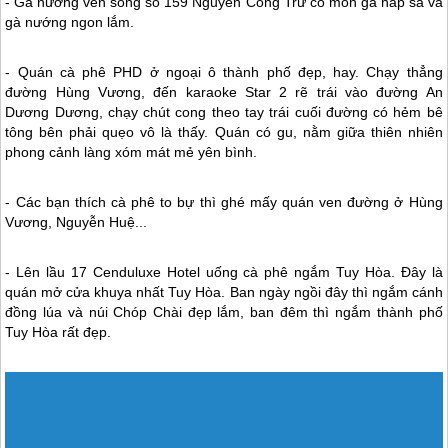
- Gà nướng ven sông số 159 Nguyễn Công Trứ có món gà hấp sả và
gà nướng ngon lắm.
- Quán cà phê PHD ở ngoại ô thành phố đẹp, hay. Chạy thẳng
đường Hùng Vương, đến karaoke Star 2 rẽ trái vào đường An
Dương Dương, chạy chút cong theo tay trái cuối đường có hẻm bê
tông bên phải quẹo vô là thấy. Quán có gu, nằm giữa thiên nhiên
phong cảnh làng xóm mát mẻ yên bình.
- Các bạn thích cà phê to bự thì ghé mấy quán ven đường ở Hùng
Vương, Nguyễn Huệ...
- Lên lầu 17 Cenduluxe Hotel uống cà phê ngắm Tuy Hòa. Đây là
quán mở cửa khuya nhất Tuy Hòa. Ban ngày ngồi đây thì ngắm cánh
đồng lúa và núi Chóp Chài đẹp lắm, ban đêm thì ngắm thành phố
Tuy Hòa rất đẹp.