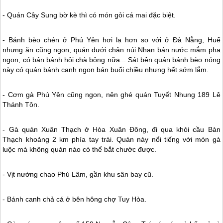
- Quán Cây Sung bờ kè thì có món gỏi cá mai đặc biệt.
- Bánh bèo chén ở
Phú Yên
hơi lạ hơn so với ở Đà Nẵng, Huế
nhưng ăn cũng ngon, quán dưới chân núi Nhạn bán nước mắm pha
ngon, có bán bánh hỏi chà bông nữa... Sát bên quán bánh bèo nóng
này có quán bánh canh ngon bán buổi chiều nhưng hết sớm lắm.
- Cơm gà
Phú Yên
cũng ngon, nên ghé quán Tuyết Nhung 189 Lê
Thánh Tôn.
- Gà quán Xuân Thạch ở Hòa Xuân Đông, đi qua khỏi cầu Bàn
Thạch khoảng 2 km phía tay trái. Quán này nổi tiếng với món gà
luộc mà không quán nào có thể bắt chước được.
- Vịt nướng chao Phú Lâm, gần khu sân bay cũ.
- Bánh canh chả cá ở bên hông chợ Tuy Hòa.