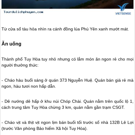
Từ cửa sổ tàu hỏa nhìn ra cánh đồng lúa
Phú Yên
xanh mướt mát.
Ăn uống
Thành phố Tuy Hòa tuy nhỏ nhưng có lắm món ăn ngon rẻ cho mọi
người thưởng thức:
- Cháo hàu buổi sáng ở quán 373 Nguyễn Huệ. Quán bán giá rẻ mà
ngon, hàu tươi non hấp dẫn.
- Dê nướng dê hấp ở khu núi Chóp Chài. Quán nằm trên quốc lộ 1,
cách trung tâm Tuy Hòa chừng 3 km, quán nằm gần trạm CSGT.
- Cháo vịt và thịt vịt ngon lịm bán buổi tối trước số nhà 132B Lê Lợi
(trước Văn phòng Bảo hiểm Xã hội Tuy Hòa).