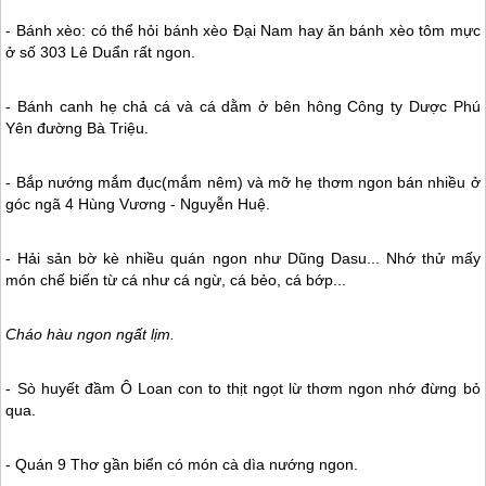
- Bánh xèo: có thể hỏi bánh xèo Đại Nam hay ăn bánh xèo tôm mực
ở số 303 Lê Duẩn rất ngon.
- Bánh canh hẹ chả cá và cá dằm ở bên hông Công ty Dược
Phú
Yên
đường Bà Triệu.
- Bắp nướng mắm đục(mắm nêm) và mỡ hẹ thơm ngon bán nhiều ở
góc ngã 4 Hùng Vương - Nguyễn Huệ.
- Hải sản bờ kè nhiều quán ngon như Dũng Dasu... Nhớ thử mấy
món chế biến từ cá như cá ngừ, cá bẻo, cá bớp...
Cháo hàu ngon ngất lịm.
- Sò huyết đầm Ô Loan con to thịt ngọt lừ thơm ngon nhớ đừng bỏ
qua.
- Quán 9 Thơ gần biển có món cà dìa nướng ngon.