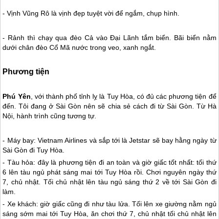
- Vịnh Vũng Rô là vịnh đẹp tuyệt vời để ngắm, chụp hình.
- Rảnh thì chạy qua đèo Cả vào Đại Lãnh tắm biển. Bãi biển nằm
dưới chân đèo Cổ Mã nước trong veo, xanh ngắt.
Phương tiện
Phú Yên
, với thành phố tỉnh lỵ là Tuy Hòa, có đủ các phương tiện để
đến. Tôi đang ở Sài Gòn nên sẽ chia sẻ cách đi từ Sài Gòn. Từ Hà
Nội, hành trình cũng tương tự.
- Máy bay: Vietnam Airlines và sắp tới là Jetstar sẽ bay hằng ngày từ
Sài Gòn đi Tuy Hòa.
- Tàu hỏa: đây là phương tiện đi an toàn và giờ giấc tốt nhất: tối thứ
6 lên tàu ngủ phát sáng mai tới Tuy Hòa rồi. Chơi nguyên ngày thứ
7, chủ nhật. Tối chủ nhật lên tàu ngủ sáng thứ 2 về tới Sài Gòn đi
làm.
- Xe khách: giờ giấc cũng đi như tàu lửa. Tối lên xe giường nằm ngủ
sáng sớm mai tới Tuy Hòa, ăn chơi thứ 7, chủ nhật tối chủ nhật lên