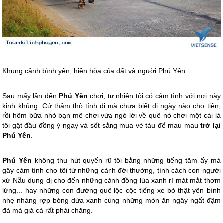
Khung cảnh bình yên, hiền hòa của đất và người
Phú Yên
.
Sau mấy lần đến
Phú Yên
chơi, tự nhiên tôi có cảm tình với nơi này
kinh khủng. Cứ thậm thò tính đi mà chưa biết đi ngày nào cho tiện,
rồi hôm bữa nhỏ bạn mê chơi vừa ngỏ lời về quê nó chơi một cái là
tôi gật đầu đồng ý ngay và sốt sắng mua vé tàu để mau mau
trở lại
Phú Yên
.
Phú Yên
không thu hút quyến rũ tôi bằng những tiếng tăm ấy mà
gây cảm tình cho tôi từ những cảnh đời thường, tính cách con người
xứ Nẫu dung dị cho đến những cánh đồng lúa xanh rì mát mắt thơm
lừng... hay những con đường quê lộc cộc tiếng xe bò thật yên bình
nhẹ nhàng rợp bóng dừa xanh cùng những món ăn ngây ngất đậm
đà mà giá cả rất phải chăng.