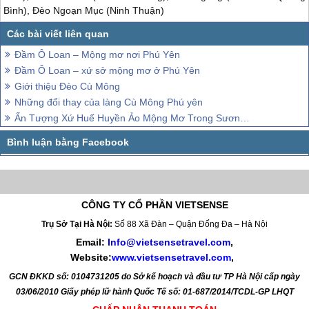
Bình), Đèo Ngoạn Mục (Ninh Thuận)
Đầm Ô Loan – Mộng mơ nơi Phú Yên
Đầm Ô Loan – xứ sở mộng mơ ở Phú Yên
Giới thiệu Đèo Cù Mông
Những đổi thay của làng Cù Mông Phú yên
Ấn Tượng Xứ Huế Huyền Ảo Mộng Mơ Trong Sương Mờ
CÔNG TY CỔ PHẦN VIETSENSE
Trụ Sở Tại Hà Nội:
Số 88 Xã Đàn – Quận Đống Đa – Hà Nội
Email:
Info@vietsensetravel.com
,
Website:
www.vietsensetravel.com
,
GCN ĐKKD số: 0104731205 do Sở kế hoạch và đầu tư TP Hà Nội cấp ngày
03/06/2010 Giấy phép lữ hành Quốc Tế số: 01-687/2014/TCDL-GP LHQT