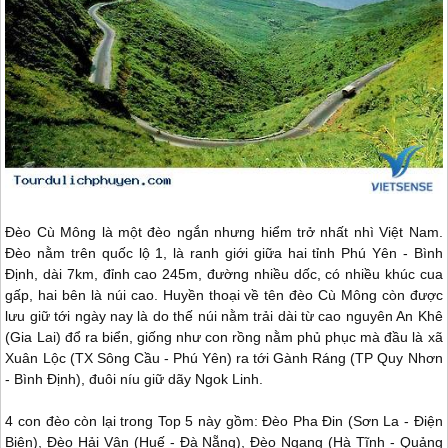
Đèo Cù Mông là một đèo ngắn nhưng hiểm trở nhất nhì Việt Nam.
Đèo nằm trên quốc lộ 1, là ranh giới giữa hai tỉnh
Phú Yên
- Bình
Định, dài 7km, đỉnh cao 245m, đường nhiều dốc, có nhiều khúc cua
gấp, hai bên là núi cao. Huyền thoại về tên đèo Cù Mông còn được
lưu giữ tới ngày nay là do thế núi nằm trải dài từ cao nguyên An Khê
(Gia Lai) đổ ra biển, giống như con rồng nằm phủ phục mà đầu là xã
Xuân Lộc (TX Sông Cầu -
Phú Yên
) ra tới Gành Ráng (TP
Quy Nhơn
- Bình Định), đuôi níu giữ dãy Ngok Linh.
4 con đèo còn lại trong Top 5 này gồm: Đèo Pha Đin (Sơn La - Điện
Biên), Đèo Hải Vân (Huế - Đà Nẵng), Đèo Ngang (Hà Tĩnh - Quảng