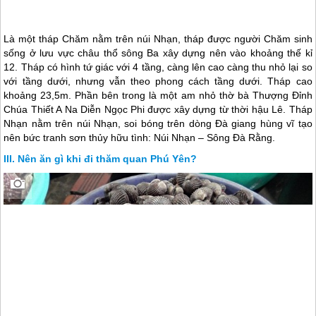
Là một tháp Chăm nằm trên núi Nhạn, tháp được người Chăm sinh
sống ở lưu vực châu thổ sông Ba xây dựng nên vào khoảng thế kỉ
12. Tháp có hình tứ giác với 4 tầng, càng lên cao càng thu nhỏ lại so
với tầng dưới, nhưng vẫn theo phong cách tầng dưới. Tháp cao
khoảng 23,5m. Phần bên trong là một am nhỏ thờ bà Thượng Đỉnh
Chúa Thiết A Na Diễn Ngọc Phi được xây dựng từ thời hậu Lê. Tháp
Nhạn nằm trên núi Nhạn, soi bóng trên dòng Đà giang hùng vĩ tạo
nên bức tranh sơn thủy hữu tình: Núi Nhạn – Sông Đà Rằng.
Nên ăn gì khi đi thăm quan Phú Yên?