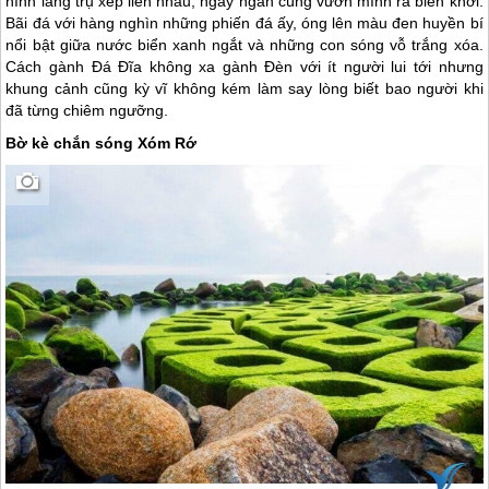
hình lăng trụ xếp liền nhau, ngay ngắn cùng vươn mình ra biển khơi.
Bãi đá với hàng nghìn những phiến đá ấy, óng lên màu đen huyền bí
nổi bật giữa nước biển xanh ngắt và những con sóng vỗ trắng xóa.
Cách gành Đá Đĩa không xa gành Đèn với ít người lui tới nhưng
khung cảnh cũng kỳ vĩ không kém làm say lòng biết bao người khi
đã từng chiêm ngưỡng.
Bờ kè chắn sóng Xóm Rớ