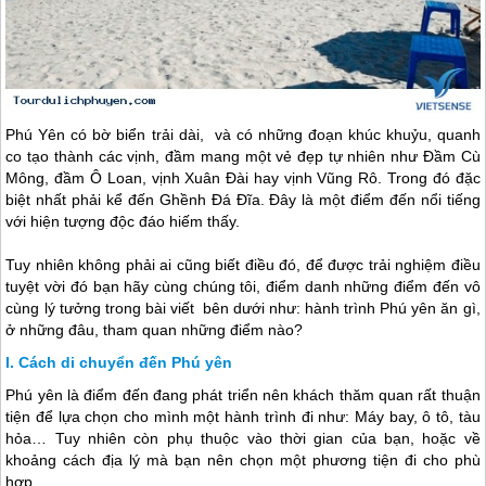
Phú Yên
có bờ biển trải dài, và có những đoạn khúc khuỷu, quanh
co tạo thành các vịnh, đầm mang một vẻ đẹp tự nhiên như Đầm Cù
Mông, đầm Ô Loan, vịnh Xuân Đài hay vịnh Vũng Rô. Trong đó đặc
biệt nhất phải kể đến Ghềnh Đá Đĩa. Đây là một điểm đến nổi tiếng
với hiện tượng độc đáo hiếm thấy.
Tuy nhiên không phải ai cũng biết điều đó, để được trải nghiệm điều
tuyệt vời đó bạn hãy cùng chúng tôi, điểm danh những điểm đến vô
cùng lý tưởng trong bài viết bên dưới như: hành trình
Phú yên
ăn gì,
ở những đâu, tham quan những điểm nào?
Cách di chuyển đến Phú yên
Phú yên
là điểm đến đang phát triển nên khách thăm quan rất thuận
tiện để lựa chọn cho mình một hành trình đi như: Máy bay, ô tô, tàu
hỏa… Tuy nhiên còn phụ thuộc vào thời gian của bạn, hoặc về
khoảng cách địa lý mà bạn nên chọn một phương tiện đi cho phù
hợp.