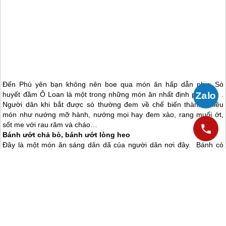
Đến
Phú yên
bạn không nên boe qua món ăn hấp dẫn như: Sò
huyết đầm Ô Loan là một trong những món ăn nhất định phải thử .
Người dân khi bắt được sò thường đem về chế biến thành nhiều
món như nướng mỡ hành, nướng mọi hay đem xào, rang muối ớt,
sốt me với rau răm và cháo…
Bánh ướt chả bò, bánh ướt lòng heo
Đây là một món ăn sáng dân dã của người dân nơi đây. Bánh có
cách chế biến như bánh tráng nhưng được ăn khi bánh còn ướt nên
được gọi là bánh ướt. Tuy chỉ có hai nguyên liệu kết hợp với nhau
nhưng cách chế biến lại không hề đơn giản.
Những Lưu Ý Quan Trọng Về Sức Khỏe Trong Mọi Chuyến Đi
hành trình Phú Yên hút khách trong dịp hè