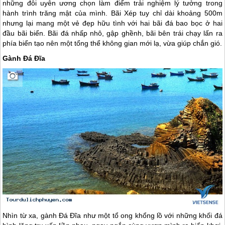
những đôi uyên ương chọn làm điểm trải nghiệm lý tưởng trong
hành trình trăng mật của mình. Bãi Xép tuy chỉ dài khoảng 500m
nhưng lại mang một vẻ đẹp hữu tình với hai bãi đá bao bọc ở hai
đầu bãi biển. Bãi đá nhấp nhô, gập ghềnh, bãi bên trái chạy lấn ra
phía biển tạo nên một tổng thể không gian mới lạ, vừa giúp chắn gió.
Gành Đá Đĩa
Nhìn từ xa, gành Đá Đĩa như một tổ ong khổng lồ với những khối đá