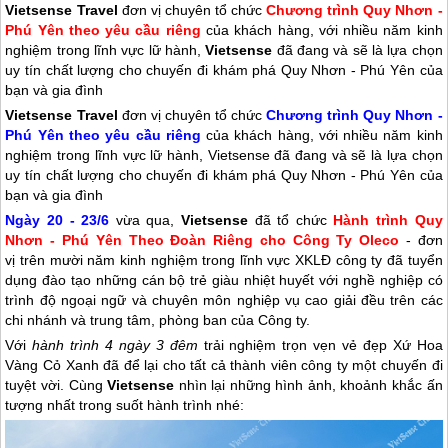
Vietsense Travel
đơn vị chuyên tổ chức
Chương trình Quy Nhơn -
Phú Yên theo yêu cầu riêng
của khách hàng, với nhiều năm kinh
nghiệm trong lĩnh vực lữ hành,
Vietsense
đã đang và sẽ là lựa chọn
uy tín chất lượng cho chuyến đi khám phá Quy Nhơn - Phú Yên của
bạn và gia đình
Vietsense Travel
đơn vị chuyên tổ chức
Chương trình
Quy Nhơn
-
Phú Yên
theo yêu cầu riêng
của khách hàng, với nhiều năm kinh
nghiệm trong lĩnh vực lữ hành, Vietsense đã đang và sẽ là lựa chọn
uy tín chất lượng cho chuyến đi khám phá
Quy Nhơn
-
Phú Yên
của
bạn và gia đình
Ngày 20 - 23/6
vừa qua,
Vietsense
đã tổ chức
Hành trình
Quy
Nhơn
-
Phú Yên
Theo Đoàn Riêng cho Công Ty Oleco
- đơn
vị trên mười năm kinh nghiệm trong lĩnh vực XKLĐ công ty đã tuyển
dụng đào tạo những cán bộ trẻ giàu nhiệt huyết với nghề nghiệp có
trình độ ngoại ngữ và chuyên môn nghiệp vụ cao giải đều trên các
chi nhánh và trung tâm, phòng ban của Công ty.
Với
hành trình 4 ngày 3 đêm
trải nghiệm trọn vẹn vẻ đẹp Xứ Hoa
Vàng Cỏ Xanh đã để lại cho tất cả thành viên công ty một chuyến đi
tuyệt vời. Cùng
Vietsense
nhìn lại những hình ảnh, khoảnh khắc ấn
tượng nhất trong suốt hành trình nhé: