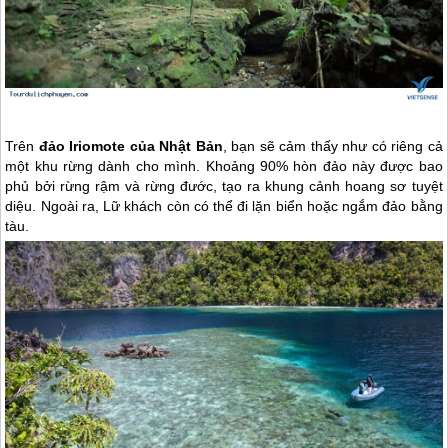
Trên
đảo Iriomote của Nhật Bản
, bạn sẽ cảm thấy như có riêng cả
một khu rừng dành cho mình. Khoảng 90% hòn đảo này được bao
phủ bởi rừng rậm và rừng đước, tạo ra khung cảnh hoang sơ tuyệt
diệu. Ngoài ra, Lữ khách còn có thể đi lặn biển hoặc ngắm đảo bằng
tàu.