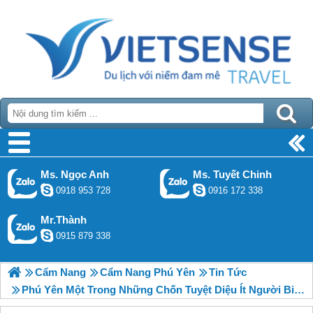
Ms. Ngọc Anh
Ms. Tuyết Chinh
0918 953 728
0916 172 338
Mr.Thành
0915 879 338
Cẩm Nang
Cẩm Nang Phú Yên
Tin Tức
Phú Yên Một Trong Những Chốn Tuyệt Diệu Ít Người Biết Ở Châu Á