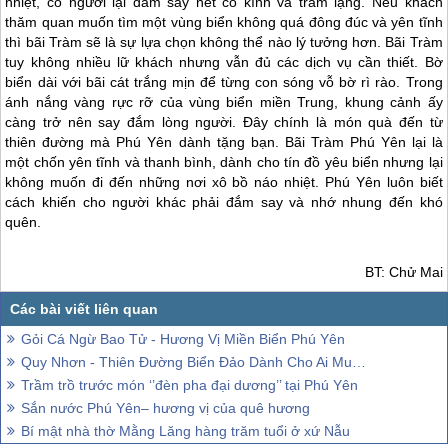
nhiệt, có người lại đắm say nét cổ kính và trầm lặng. Nếu khách
thăm quan muốn tìm một vùng biển không quá đông đúc và yên tĩnh
thì bãi Tràm sẽ là sự lựa chọn không thể nào lý tưởng hơn. Bãi Tràm
tuy không nhiều lữ khách nhưng vẫn đủ các dịch vụ cần thiết. Bờ
biển dài với bãi cát trắng mịn để từng con sóng vỗ bờ rì rào. Trong
ánh nắng vàng rực rỡ của vùng biển miền Trung, khung cảnh ấy
càng trở nên say đắm lòng người. Đây chính là món quà đến từ
thiên đường mà
Phú Yên
dành tặng bạn. Bãi Tràm
Phú Yên
lại là
một chốn yên tĩnh và thanh bình, dành cho tín đồ yêu biển nhưng lại
không muốn đi đến những nơi xô bồ náo nhiệt.
Phú Yên
luôn biết
cách khiến cho người khác phải đắm say và nhớ nhung đến khó
quên.
BT: Chử Mai
Gỏi Cá Ngừ Bao Tử - Hương Vị Miền Biển Phú Yên
Quy Nhơn - Thiên Đường Biển Đảo Dành Cho Ai Muốn Tận Hưởng Mùa Hè
Trầm trồ trước món ‘’đèn pha đại dương’’ tại Phú Yên
Sắn nước Phú Yên– hương vị của quê hương
Bí mật nhà thờ Mằng Lăng hàng trăm tuổi ở xứ Nẫu