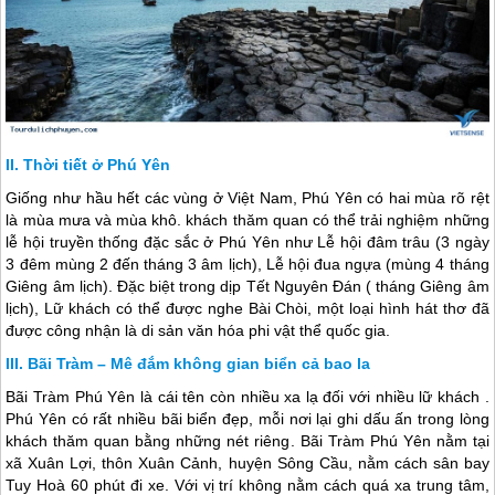
Thời tiết ở Phú Yên
Giống như hầu hết các vùng ở Việt Nam,
Phú Yên
có hai mùa rõ rệt
là mùa mưa và mùa khô. khách thăm quan có thể trải nghiệm những
lễ hội truyền thống đặc sắc ở
Phú Yên
như Lễ hội đâm trâu (3 ngày
3 đêm mùng 2 đến tháng 3 âm lịch), Lễ hội đua ngựa (mùng 4 tháng
Giêng âm lịch). Đặc biệt trong dịp Tết Nguyên Đán ( tháng Giêng âm
lịch), Lữ khách có thể được nghe Bài Chòi, một loại hình hát thơ đã
được công nhận là di sản văn hóa phi vật thể quốc gia.
Bãi Tràm – Mê đắm không gian biển cả bao la
Bãi Tràm
Phú Yên
là cái tên còn nhiều xa lạ đối với nhiều lữ khách .
Phú Yên
có rất nhiều bãi biển đẹp, mỗi nơi lại ghi dấu ấn trong lòng
khách thăm quan bằng những nét riêng. Bãi Tràm
Phú Yên
nằm tại
xã Xuân Lợi, thôn Xuân Cảnh, huyện Sông Cầu, nằm cách sân bay
Tuy Hoà 60 phút đi xe. Với vị trí không nằm cách quá xa trung tâm,