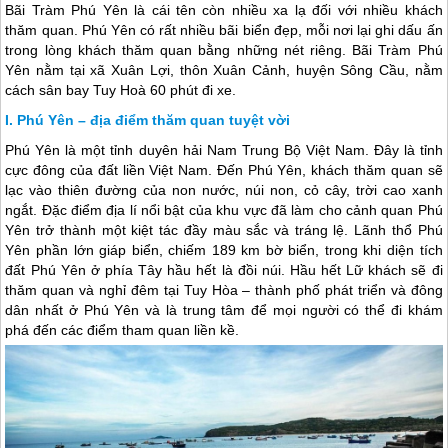
Bãi Tràm Phú Yên là cái tên còn nhiều xa lạ đối với nhiều khách
thăm quan. Phú Yên có rất nhiều bãi biển đẹp, mỗi nơi lại ghi dấu ấn
trong lòng khách thăm quan bằng những nét riêng. Bãi Tràm Phú
Yên nằm tại xã Xuân Lợi, thôn Xuân Cảnh, huyện Sông Cầu, nằm
cách sân bay Tuy Hoà 60 phút đi xe.
Phú Yên – địa điểm thăm quan tuyệt vời
Phú Yên
là một tỉnh duyên hải Nam Trung Bộ Việt Nam. Đây là tỉnh
cực đông của đất liền Việt Nam. Đến
Phú Yên
, khách thăm quan sẽ
lạc vào thiên đường của non nước, núi non, cỏ cây, trời cao xanh
ngắt. Đặc điểm địa lí nổi bật của khu vực đã làm cho cảnh quan
Phú
Yên
trở thành một kiệt tác đầy màu sắc và tráng lệ. Lãnh thổ
Phú
Yên
phần lớn giáp biển, chiếm 189 km bờ biển, trong khi diện tích
đất
Phú Yên
ở phía Tây hầu hết là đồi núi. Hầu hết Lữ khách sẽ đi
thăm quan và nghỉ đêm tại Tuy Hòa – thành phố phát triển và đông
dân nhất ở
Phú Yên
và là trung tâm để mọi người có thể đi khám
phá đến các điểm tham quan liền kề.