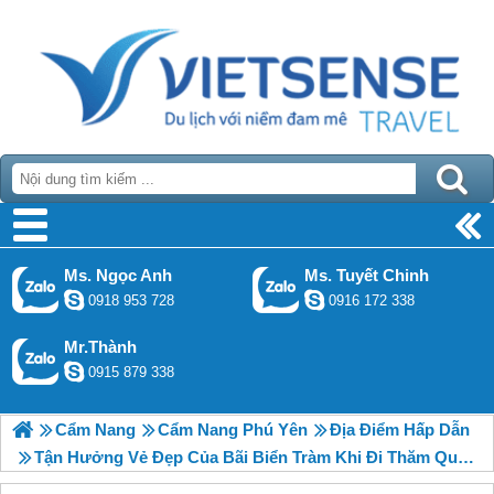
Ms. Ngọc Anh
Ms. Tuyết Chinh
0918 953 728
0916 172 338
Mr.Thành
0915 879 338
Cẩm Nang
Cẩm Nang Phú Yên
Địa Điểm Hấp Dẫn
Tận Hưởng Vẻ Đẹp Của Bãi Biển Tràm Khi Đi Thăm Quan Tại Phú Yên