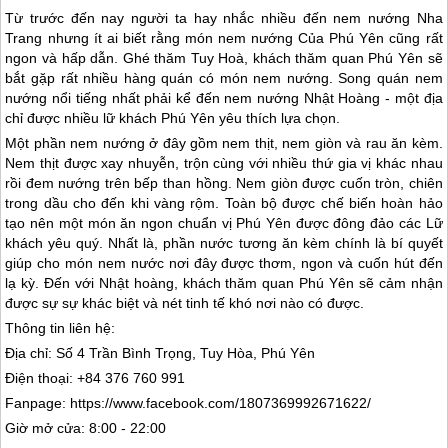
Từ trước đến nay người ta hay nhắc nhiều đến nem nướng Nha
Trang nhưng ít ai biết rằng món nem nướng Của
Phú Yên
cũng rất
ngon và hấp dẫn. Ghé thăm Tuy Hoà, khách thăm quan
Phú Yên
sẽ
bắt gặp rất nhiều hàng quán có món nem nướng. Song quán nem
nướng nổi tiếng nhất phải kể đến nem nướng Nhật Hoàng - một địa
chỉ được nhiều lữ khách
Phú Yên
yêu thích lựa chọn.
Một phần nem nướng ở đây gồm nem thịt, nem giòn và rau ăn kèm.
Nem thịt được xay nhuyễn, trộn cùng với nhiều thứ gia vị khác nhau
rồi đem nướng trên bếp than hồng. Nem giòn được cuốn tròn, chiên
trong dầu cho đến khi vàng rộm. Toàn bộ được chế biến hoàn hảo
tạo nên một món ăn ngon chuẩn vị
Phú Yên
được đông đảo các Lữ
khách yêu quý. Nhất là, phần nước tương ăn kèm chính là bí quyết
giúp cho món nem nước nơi đây được thơm, ngon và cuốn hút đến
lạ kỳ. Đến với Nhật hoàng, khách thăm quan
Phú Yên
sẽ cảm nhận
được sự sự khác biệt và nét tinh tế khó nơi nào có được.
Thông tin liên hệ:
Địa chỉ: Số 4 Trần Bình Trọng, Tuy Hòa,
Phú Yên
Điện thoại: +84 376 760 991
Fanpage: https://www.facebook.com/1807369992671622/
Giờ mở cửa: 8:00 - 22:00