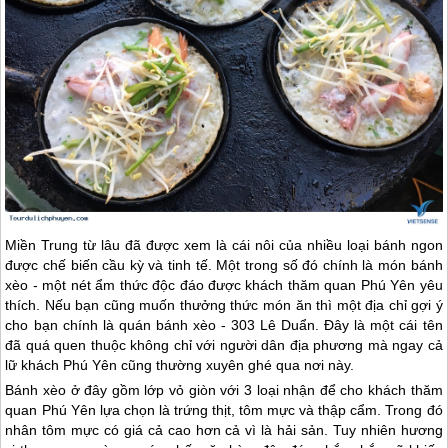
Miền Trung từ lâu đã được xem là cái nôi của nhiều loại bánh ngon
được chế biến cầu kỳ và tinh tế. Một trong số đó chính là món bánh
xèo - một nét ẩm thức độc đáo được khách thăm quan
Phú Yên
yêu
thích. Nếu bạn cũng muốn thưởng thức món ăn thì một địa chỉ gợi ý
cho bạn chính là quán bánh xèo - 303 Lê Duẩn. Đây là một cái tên
đã quá quen thuộc không chỉ với người dân địa phương mà ngay cả
lữ khách
Phú Yên
cũng thường xuyên ghé qua nơi này.
Bánh xèo ở đây gồm lớp vỏ giòn với 3 loại nhận để cho khách thăm
quan
Phú Yên
lựa chọn là trứng thịt, tôm mực và thập cẩm. Trong đó
nhân tôm mực có giá cả cao hơn cả vì là hải sản. Tuy nhiên hương