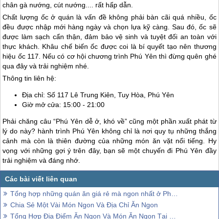
chân gà nướng, cút nướng.... rất hấp dẫn.
Chất lượng ốc ở quán là vấn đề không phải bàn cãi quá nhiều, ốc
đều được nhập mới hàng ngày và chọn lựa kỹ càng. Sau đó, ốc sẽ
được làm sạch cẩn thận, đảm bảo vệ sinh và tuyệt đối an toàn với
thực khách. Khâu chế biến ốc được coi là bí quyết tạo nên thương
hiệu ốc 117. Nếu có cơ hội chương trình
Phú Yên
thì đừng quên ghé
qua đây và trải nghiệm nhé.
Thông tin liên hệ:
Địa chỉ: Số 117 Lê Trung Kiên, Tuy Hòa,
Phú Yên
Giờ mở cửa: 15:00 - 21:00
Phải chăng câu “
Phú Yên
dễ ở, khó về” cũng một phần xuất phát từ
lý do này? hành trình
Phú Yên
không chỉ là nơi quy tụ những thắng
cảnh mà còn là thiên đường của những món ăn vặt nổi tiếng. Hy
vọng với những gợi ý trên đây, bạn sẽ một chuyến đi
Phú Yên
đầy
trải nghiệm và đáng nhớ.
Tổng hợp những quán ăn giá rẻ mà ngon nhất ở Phú Yên
Chia Sẻ Một Vài Món Ngon Và Địa Chỉ Ăn Ngon
Tổng Hợp Địa Điểm Ăn Ngon Và Món Ăn Ngon Tại Phú Yên