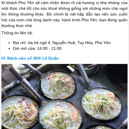
lữ khách
Phú Yên
sẽ cảm nhận được rõ cái hương vị nhẹ nhàng của
một thức chè tốt cho sức khoẻ không giống với những món chè ngọt
lịm thông thường khác. Đó chính là nét hấp dẫn tạo nên sức cuốn
hút của món chè lừng danh này. hành trình
Phú Yên
, bạn đừng quên
thưởng thức nhé.
Thông tin liên hệ:
Địa chỉ: vỉa hè ngã 4, Nguyễn Huệ, Tuy Hòa,
Phú Yên
.
Giờ mở cửa: 14:00 - 21:00
Bánh xèo số 303/ Lê Duẩn