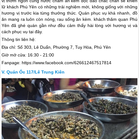
vị thơm ngon cùng nước chấm ăn kèm độc đáo chắc chắn sẽ khiến
lữ khách
Phú Yên
có những trải nghiệm mới, không giống với những
hương vị trước kia từng thưởng thức. Quán phục vụ khá nhanh, đồ
ăn mang ra luôn còn nóng, rau sống ăn kèm. khách thăm quan
Phú
Yên
đã ghé quán gần như đều cảm thấy hài lòng với hương vị và
cách phục vụ tại đây.
Thông tin liên hệ:
Địa chỉ: Số 303, Lê Duẩn, Phường 7, Tuy Hòa,
Phú Yên
Giờ mở cửa: 16:30 - 21:00
Fanpage: https://www.facebook.com/626612467517814
Quán Ốc 117/Lê Trung Kiên