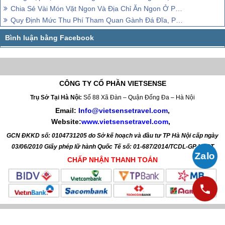
Chia Sẻ Vài Món Vặt Ngon Và Địa Chỉ Ăn Ngon Ở Phú Yên
Quy Định Mức Thu Phí Tham Quan Gành Đá Đĩa, Phú Yên
CÔNG TY CỔ PHẦN VIETSENSE
Trụ Sở Tại Hà Nội:
Số 88 Xã Đàn – Quận Đống Đa – Hà Nội
Email:
Info@vietsensetravel.com
,
Website:
www.vietsensetravel.com
,
GCN ĐKKD số: 0104731205 do Sở kế hoạch và đầu tư TP Hà Nội cấp ngày
03/06/2010 Giấy phép lữ hành Quốc Tế số: 01-687/2014/TCDL-GP LHQT
CHẤP NHẬN THANH TOÁN
© 2010 Vietsense Travel Group