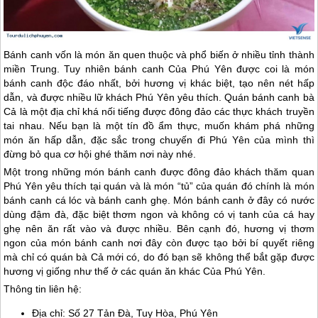
Bánh canh vốn là món ăn quen thuộc và phổ biến ở nhiều tỉnh thành
miền Trung. Tuy nhiên bánh canh Của
Phú Yên
được coi là món
bánh canh độc đáo nhất, bởi hương vị khác biệt, tạo nên nét hấp
dẫn, và được nhiều lữ khách
Phú Yên
yêu thích. Quán bánh canh bà
Cả là một địa chỉ khá nối tiếng được đông đảo các thực khách truyền
tai nhau. Nếu bạn là một tín đồ ẩm thực, muốn khám phá những
món ăn hấp dẫn, đặc sắc trong chuyến đi
Phú Yên
của mình thì
đừng bỏ qua cơ hội ghé thăm nơi này nhé.
Một trong những món bánh canh được đông đảo khách thăm quan
Phú Yên
yêu thích tại quán và là món “tủ” của quán đó chính là món
bánh canh cá lóc và bánh canh ghẹ. Món bánh canh ở đây có nước
dùng đậm đà, đặc biệt thơm ngon và không có vị tanh của cá hay
ghẹ nên ăn rất vào và được nhiều. Bên cạnh đó, hương vị thơm
ngon của món bánh canh nơi đây còn được tạo bởi bí quyết riêng
mà chỉ có quán bà Cả mới có, do đó bạn sẽ không thể bắt gặp được
hương vị giống như thế ở các quán ăn khác Của
Phú Yên
.
Thông tin liên hệ:
Địa chỉ: Số 27 Tản Đà, Tuy Hòa,
Phú Yên