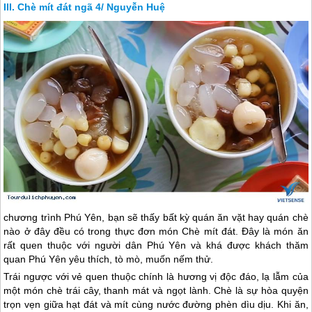
Chè mít đát ngã 4/ Nguyễn Huệ
chương trình
Phú Yên
, bạn sẽ thấy bất kỳ quán ăn vặt hay quán chè
nào ở đây đều có trong thực đơn món Chè mít đát. Đây là món ăn
rất quen thuộc với người dân
Phú Yên
và khá được khách thăm
quan
Phú Yên
yêu thích, tò mò, muốn nếm thử.
Trái ngược với vẻ quen thuộc chính là hương vị độc đáo, lạ lẫm của
một món chè trái cây, thanh mát và ngọt lành. Chè là sự hòa quyện
trọn vẹn giữa hạt đát và mít cùng nước đường phèn dìu dịu. Khi ăn,