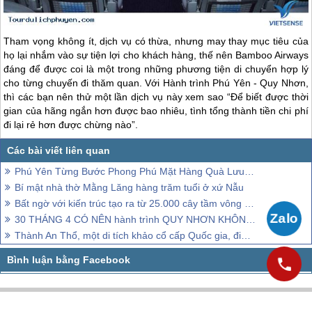
Tham vọng không ít, dịch vụ có thừa, nhưng may thay mục tiêu của
họ lại nhắm vào sự tiện lợi cho khách hàng, thế nên Bamboo Airways
đáng để được coi là một trong những phương tiện di chuyển hợp lý
cho từng chuyến đi thăm quan. Với Hành trình
Phú Yên
-
Quy Nhơn
,
thì các bạn nên thử một lần dịch vụ này xem sao “Để biết được thời
gian của hãng ngắn hơn được bao nhiêu, tình tổng thành tiền chi phí
đi lại rẻ hơn được chừng nào”.
Phú Yên Từng Bước Phong Phú Mặt Hàng Quà Lưu Niệm
Bí mật nhà thờ Mằng Lăng hàng trăm tuổi ở xứ Nẫu
Bất ngờ với kiến trúc tạo ra từ 25.000 cây tầm vông của nhà hàng Phú Yên
30 THÁNG 4 CÓ NÊN hành trình QUY NHƠN KHÔNG?
Thành An Thổ, một di tích khảo cổ cấp Quốc gia, điểm đến tháng 8, 2018 này