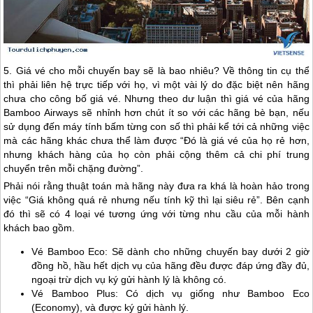
5. Giá vé cho mỗi chuyến bay sẽ là bao nhiêu? Về thông tin cụ thể
thì phải liên hệ trực tiếp với họ, vì một vài lý do đặc biệt nên hãng
chưa cho công bố giá vé. Nhưng theo dư luận thì giá vé của hãng
Bamboo Airways sẽ nhỉnh hơn chút ít so với các hãng bè bạn, nếu
sử dụng đến máy tính bấm từng con số thì phải kể tới cả những việc
mà các hãng khác chưa thể làm được “Đó là giá vé của họ rẻ hơn,
nhưng khách hàng của họ còn phải cộng thêm cả chi phí trung
chuyển trên mỗi chặng đường”.
Phải nói rằng thuật toán mà hãng này đưa ra khá là hoàn hảo trong
việc “Giá không quá rẻ nhưng nếu tính kỹ thì lại siêu rẻ”. Bên cạnh
đó thì sẽ có 4 loại vé tương ứng với từng nhu cầu của mỗi hành
khách bao gồm.
Vé Bamboo Eco: Sẽ dành cho những chuyến bay dưới 2 giờ
đồng hồ, hầu hết dịch vụ của hãng đều được đáp ứng đầy đủ,
ngoại trừ dịch vụ ký gửi hành lý là không có.
Vé Bamboo Plus: Có dịch vụ giống như Bamboo Eco
(Economy), và được ký gửi hành lý.