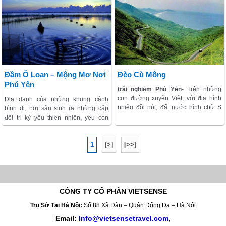
ngay từ lần đầu đặt chân đến trải
Xuân Đài, đặc biệt là đảo Hòn Chùa.
nghiệm Phú Yên. Đặc biệt, nơi đây
còn có một Vực Phun hùng vĩ, đẹp
như một bức tranh.
Đầm Ô Loan – Mộng Mơ Nơi
Đèo Cù Mông
Phú Yên
trải nghiệm Phú Yên
- Trên những
con đường xuyên Việt, với địa hình
Địa danh của những khung cảnh
nhiều đồi núi, đất nước hình chữ S
bình dị, nơi sản sinh ra những cặp
xinh đẹp tạo ra những con đèo, mà
đôi tri kỷ yêu thiên nhiên, yêu con
mỗi lần đi qua không thể nào quên
người. Đầm còn là cội nguồn của
được. Đèo Cù Mông là một trong 5
những món ăn đặc sản, chứ danh nổi
con đèo được bình chọn là ngoạn
1
[>]
[>>]
tiếng khắp một vùng.
mục nhất và cảnh quan đẹp, thu hút
sự quan tâm, thích thú của khách
thăm quan.
CÔNG TY CỔ PHẦN VIETSENSE
Trụ Sở Tại Hà Nội:
Số 88 Xã Đàn – Quận Đống Đa – Hà Nội
Email:
Info@vietsensetravel.com
,