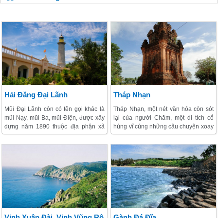
Hải Đăng Đại Lãnh
Tháp Nhạn
Mũi Đại Lãnh còn có tên gọi khác là
Tháp Nhạn, một nét văn hóa còn sót
mũi Nạy, mũi Ba, mũi Điện, được xây
lại của người Chăm, một di tích cổ
dựng năm 1890 thuộc địa phận xã
hùng vĩ cùng những câu chuyện xoay
Hoà Tâm (huyện Đông Hòa). Tháp
quanh, một điểm đến để khám phá
hải đăng mũi Đại Lãnh là một khối
những điều tuyệt đẹp trong quá khứ
hình trụ thon đều nhỏ dần phía ngọn,
và là một địa danh ngắm cảnh tuyệt
màu xám, cao 26,5m đứng trên nền
vời trên dòng sông Ba thơ mộng.
toà nhà cao 110m (so mặt nước
biển).
Vịnh Xuân Đài, Vịnh Vũng Rô
Gành Đá Đĩa