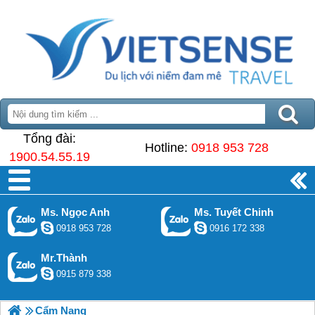
Tổng đài:
Hotline:
0918 953 728
1900.54.55.19
Ms. Ngọc Anh
Ms. Tuyết Chinh
0918 953 728
0916 172 338
Mr.Thành
0915 879 338
Cẩm Nang