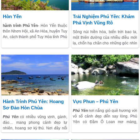
Hòn Yến
Trải Nghiệm Phú Yên: Khám
Phá Vịnh Vũng Rô
hành trình Phú Yên
- Hòn Yến thuộc
thôn Nhơn Hội, xã An Hòa, huyện Tuy
Sông núi hiền hòa, biển trời bao la,
An, cách thành phố Tuy Hòa tỉnh Phú
một thiên đường của nhiều điều mới
Yên khoảng 30 km về hướng Đông
lạ, chốn hạ chân cho những góc nhìn
Bắc. Trải qua thời gian và sự bào
cảnh đẹp. Nép hẳn mình vào bên
mòn của sóng biển, dãy núi nhô ra
trong bờ biển, nơi yên bình của
biển giờ chỉ còn là hai hòn đảo nhỏ ở
những rạng sáng tinh mơ, thổn thức
cách bờ khoảng 100m, một lớn gọi là
đợi chờ từng chuyến đi câu cá, là mái
Hòn Yến, nhỏ hơn là hòn Sụn, tạo
nhà của nhiều dân chài sát biển, là
nên một hình ảnh có đôi thật tình tứ…
cửa ngõ của từng địa dang nổi tiếng
ẩn sâu trong vịnh.
Hành Trình Phú Yên: Hoang
Vực Phun – Phú Yên
Sơ Đảo Hòn Chùa
Phú Yên
nơi nắng gió quê hương với
vô số cảnh đẹp đến say lòng. Phú
Phú Yên
có nhiều vũng vịnh, gành,
Yên có Đầm Ô Loan mơ màng,
đảo… mang phong cảnh đẹp tự
có
Vịnh Vũng Rô
, núi Nhạn, mũi
nhiên, hoang sơ kỳ thú. Nơi đây nổi
Điện, biển Đại Lãnh… những địa
tiếng với địa điểm chuyến đi hấp dẫn
danh làm bất kỳ ai cũng phải mê mẩn
như
Vũng Rô
, biển Đại Lãnh, vịnh