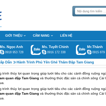
GIỚI THIỆU
CẨM NANG
LIÊN HỆ
Ms. Ngọc Anh
Ms. Tuyết Chinh
Mr.Thành
0918 953 728
0916 172 338
0915 879 
Hấp Dẫn
Hành Trình Phú Yên Ghé Thăm Đập Tam Giang
 trình thủy lợi quan trọng giúp tưới tiêu cho các cánh đồng ruộng ng
am quan đập Tam Giang
và thưởng thức đặc sản cá chình
sông Cái
ua.
 trình thủy lợi quan trọng giúp tưới tiêu cho các cánh đồng ruộng ng
am quan đập Tam Giang
và thưởng thức đặc sản cá chình
sông Cái
ua.