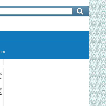
338
út
là
út
là