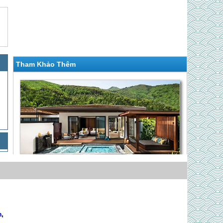
Tham Khảo Thêm
COMBO NGHỈ DƯỠNG RESORT 5 SAO -
ANATARA RESORT
Giá 11,590,000 VNĐ
m
,