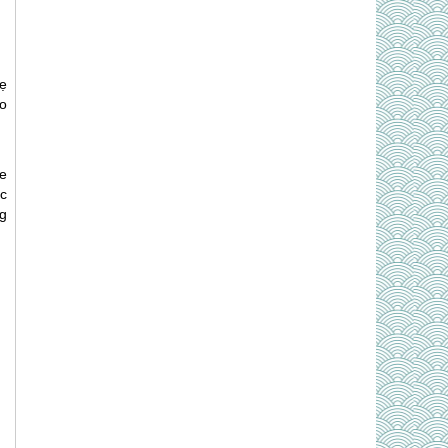
ẹ
o
e
c
g