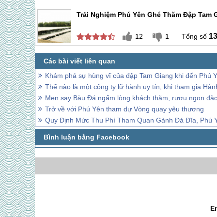
Trải Nghiệm Phú Yên Ghé Thăm Đập Tam 
1
12
1
Khám phá sự hùng vĩ của đập Tam Giang khi đến Phú 
Thế nào là một công ty lữ hành uy tín, khi tham gia H
Men say Bàu Đá ngấm lòng khách thăm, rượu ngon đặc
Trở về với Phú Yên tham dự Vòng quay yêu thương
Quy Định Mức Thu Phí Tham Quan Gành Đá Đĩa, Phú 
E