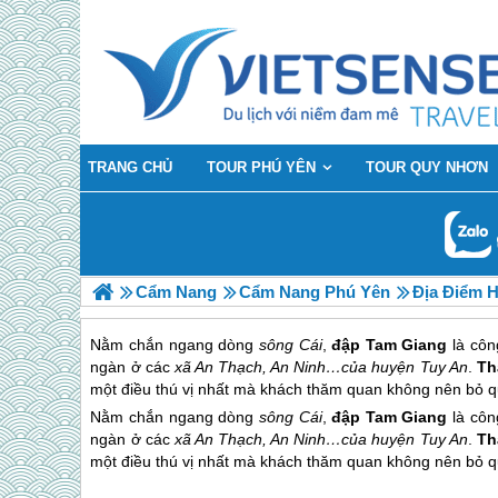
TRANG CHỦ
TOUR PHÚ YÊN
TOUR QUY NHƠN
Cẩm Nang
Cẩm Nang Phú Yên
Địa Điểm 
Nằm chắn ngang dòng
sông Cái
,
đập Tam Giang
là công
ngàn ở các
xã An Thạch, An Ninh…của huyện Tuy An
.
Th
một điều thú vị nhất mà khách thăm quan không nên bỏ q
Nằm chắn ngang dòng
sông Cái
,
đập Tam Giang
là công
ngàn ở các
xã An Thạch, An Ninh…của huyện Tuy An
.
Th
một điều thú vị nhất mà khách thăm quan không nên bỏ q