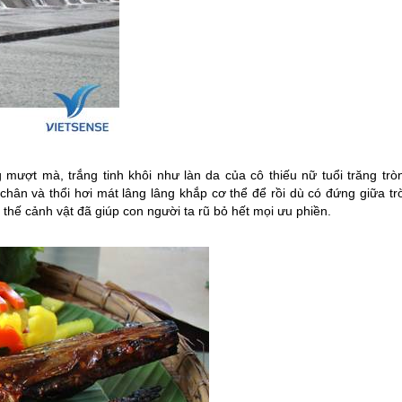
ượt mà, trắng tinh khôi như làn da của cô thiếu nữ tuổi trăng tròn
n và thổi hơi mát lâng lâng khắp cơ thể để rồi dù có đứng giữa trờ
 thế cảnh vật đã giúp con người ta rũ bỏ hết mọi ưu phiền.