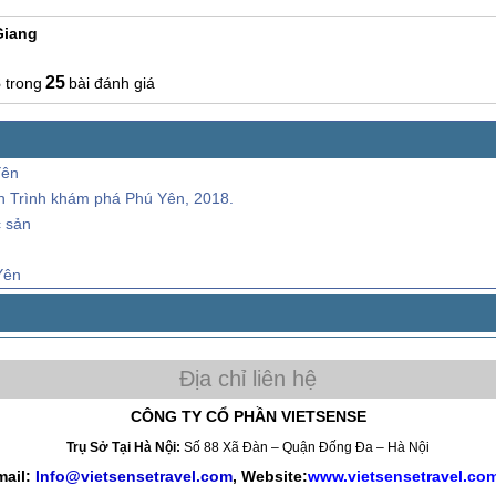
Giang
3
25
bài đánh giá
Yên
ành Trình khám phá Phú Yên, 2018.
 sản
Yên
CÔNG TY CỔ PHẦN VIETSENSE
Trụ Sở Tại Hà Nội:
Số 88 Xã Đàn – Quận Đống Đa – Hà Nội
mail:
Info@vietsensetravel.com
, Website:
www.vietsensetravel.co