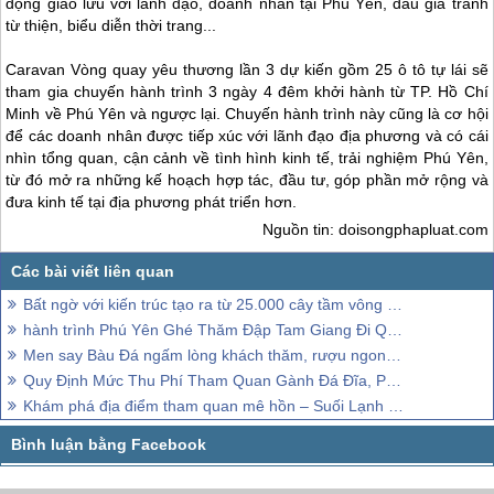
động giao lưu với lãnh đạo, doanh nhân tại
Phú Yên
, đấu giá tranh
từ thiện, biểu diễn thời trang...
Caravan Vòng quay yêu thương lần 3 dự kiến gồm 25 ô tô tự lái sẽ
tham gia chuyến hành trình 3 ngày 4 đêm khởi hành từ TP. Hồ Chí
Minh về
Phú Yên
và ngược lại. Chuyến hành trình này cũng là cơ hội
để các doanh nhân được tiếp xúc với lãnh đạo địa phương và có cái
nhìn tổng quan, cận cảnh về tình hình kinh tế, trải nghiệm
Phú Yên
,
từ đó mở ra những kế hoạch hợp tác, đầu tư, góp phần mở rộng và
đưa kinh tế tại địa phương phát triển hơn.
Nguồn tin: doisongphapluat.com
Bất ngờ với kiến trúc tạo ra từ 25.000 cây tầm vông của nhà hàng Phú Yên
hành trình Phú Yên Ghé Thăm Đập Tam Giang Đi Qua Sông Cái
Men say Bàu Đá ngấm lòng khách thăm, rượu ngon đặc sản
Quy Định Mức Thu Phí Tham Quan Gành Đá Đĩa, Phú Yên
Khám phá địa điểm tham quan mê hồn – Suối Lạnh Phú Yên