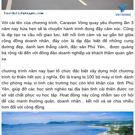
Với cái tên của chương trình, Caravan Vòng quay yêu thương lần 3
năm nay hứa hẹn sẽ là chuyến hành trình đong đầy cảm xúc. Cũng
là dịp tạo ra cầu nối giao lưu, kết nối tình cảm và sự gắn bó giữa
cộng đồng doanh nhân, đây còn là dịp đặc biệt để những cung
đường đẹp, danh lam thắng cảnh, đặc sản
Phú Yên
... được quảng
bá rộng rãi đến với đông đảo doanh nghiệp và khách thăm quan gần
xa.
chương trình năm nay ban tổ chức đặc biệt xây dựng một chương
trình từ thiện hết sức ý nghĩa. Đó là trang bị 100 bộ máy vi tính dành
cho phòng máy vi tính các trường học còn khó khăn của tỉnh
Phú
Yên
, giúp đỡ các học sinh nghèo tại địa bàn tỉnh cải thiện được cơ
sở vật chất phục vụ học tập. Hoạt động này cũng nhằm tạo cơ hội
để các mạnh thường quân, doanh nhân... kết nối và sẻ chia nhiều
hơn đối với cộng đồng.