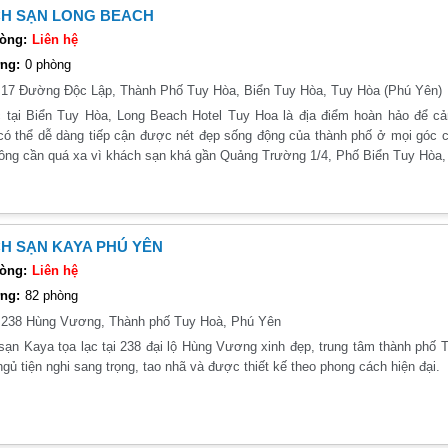
H SẠN LONG BEACH
òng:
Liên hệ
ng:
0 phòng
:
17 Đường Độc Lập, Thành Phố Tuy Hòa, Biển Tuy Hòa, Tuy Hòa (Phú Yên)
c tại Biển Tuy Hòa, Long Beach Hotel Tuy Hoa là địa điểm hoàn hảo để 
có thể dễ dàng tiếp cận được nét đẹp sống động của thành phố ở mọi góc 
ông cần quá xa vì khách sạn khá gần Quảng Trường 1/4, Phố Biển Tuy Hòa
H SẠN KAYA PHÚ YÊN
òng:
Liên hệ
ng:
82 phòng
:
238 Hùng Vương, Thành phố Tuy Hoà, Phú Yên
ạn Kaya tọa lạc tại 238 đại lộ Hùng Vương xinh đẹp, trung tâm thành phố T
gủ tiện nghi sang trọng, tao nhã và được thiết kế theo phong cách hiện đại.