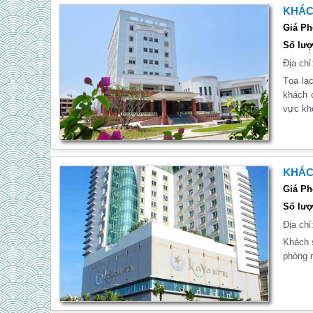
KHÁC
Giá Ph
Số lượ
Địa chỉ
Tọa lạ
khách 
vực kh
KHÁC
Giá Ph
Số lượ
Địa chỉ
Khách s
phòng n