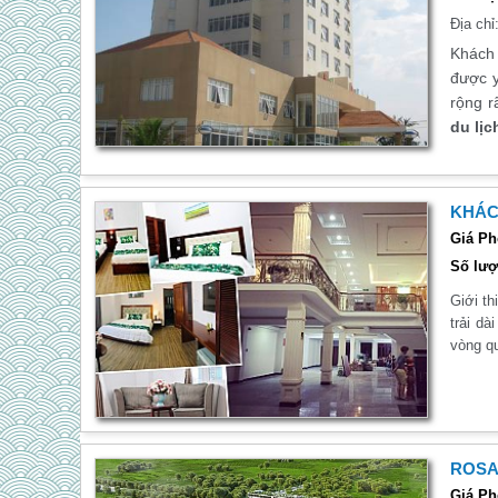
Địa chỉ
Khách 
được y
rộng r
du lị
KHÁC
Giá Ph
Số lượ
Giới th
trải d
vòng q
ROSA
Giá Ph