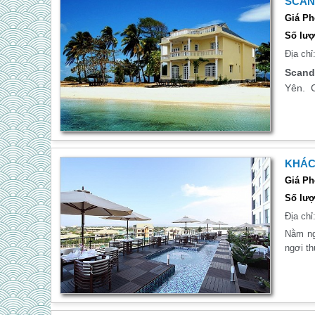
SCAN
Giá Ph
Số lượ
Địa chỉ
Scand
Yên. C
KHÁC
Giá Ph
Số lượ
Địa chỉ
Nằm ng
ngơi th