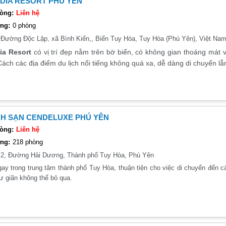
DIA RESORT PHÚ YÊN
òng:
Liên hệ
ng:
0 phòng
:
Đường Độc Lập, xã Bình Kiến,, Biển Tuy Hòa, Tuy Hòa (Phú Yên), Việt Na
ia Resort
có vị trí đẹp nằm trên bờ biển, có không gian thoáng mát
ách các địa điểm du lịch nổi tiếng không quá xa, dễ dàng di chuyển l
H SẠN CENDELUXE PHÚ YÊN
òng:
Liên hệ
ng:
218 phòng
:
2, Đường Hải Dương, Thành phố Tuy Hòa, Phú Yên
ay trong trung tâm thành phố Tuy Hòa, thuận tiện cho việc di chuyển đến 
ư giãn không thể bỏ qua.