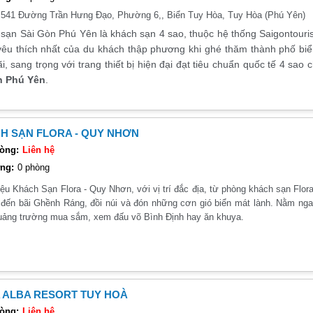
:
541 Đường Trần Hưng Đạo, Phường 6,, Biển Tuy Hòa, Tuy Hòa (Phú Yên)
sạn Sài Gòn Phú Yên là khách sạn 4 sao, thuộc hệ thống Saigontourist
êu thích nhất của du khách thập phương khi ghé thăm thành phố biể
ãi, sang trọng với trang thiết bị hiện đại đạt tiêu chuẩn quốc tế 4 sa
ch Phú Yên
.
H SẠN FLORA - QUY NHƠN
òng:
Liên hệ
ng:
0 phòng
iệu Khách Sạn Flora - Quy Nhơn, với vị trí đắc địa, từ phòng khách sạn Flo
ài đến bãi Ghềnh Ráng, đồi núi và đón những cơn gió biển mát lành. Nằm ng
uảng trường mua sắm, xem đấu võ Bình Định hay ăn khuya.
 ALBA RESORT TUY HOÀ
òng:
Liên hệ