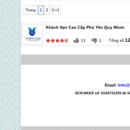
Trang
1
2
[>>]
Khách Sạn Cao Cấp Phú Yên Quy Nhơn
1
11
1
Email:
Info@
GCN ĐKKD số: 0104731205 do Sở 