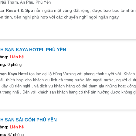
:
Núi Thơm, An Phu, Phú Yên
tar Resort & Spa
nằm giữa một vùng đất rộng, được bao bọc từ nhữn
ên tĩnh, tiện nghi phù hợp với các chuyến nghỉ ngơi ngắn ngày.
H SẠN KAYA HOTEL PHÚ YÊN
òng:
Liên hệ
ng:
0 phòng
sạn Kaya Hotel
tọa lạc đại lộ Hùng Vương với phong cảnh tuyệt vời. Khách 
mái, thích hợp cho khách du lịch cả trong nước lẫn ngoài nước, người đi 
bị đầy đủ tiện nghi , và dịch vụ khách hàng có thể tham gia những hoat độ
à trang nhã . Đến với khách sạn khách hàng có thể tận hưởng được không gi
H SẠN SÀI GÒN PHÚ YÊN
òng:
Liên hệ
ng:
87 phòng