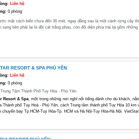
òng:
Liên hệ
ng:
0 phòng
ước mặt cách biển chưa đến 30 mét, ngay đằng sau là một cánh rừng cây thư
n sang bên phải lại là đồi cát trắng phau, còn đối diện phía trái lại gồm nhữ
STAR RESORT & SPA PHÚ YÊN
òng:
Liên hệ
ng:
0 phòng
:
Trung Tâm Thành Phố Tuy Hòa - Phú Yên
ar Resort & Spa
, một trong những nơi nghỉ nổi tiếng dành cho du khách, nằ
a Thành phố Tuy Hoà - Phú Yên, cách Trung tâm thành phố Tuy Hòa 10 km 
ó chuyến bay Tp.HCM-Tuy Hòa-Tp. HCM và Hà Nội-Tuy Hòa-Hà Nội. VietStar