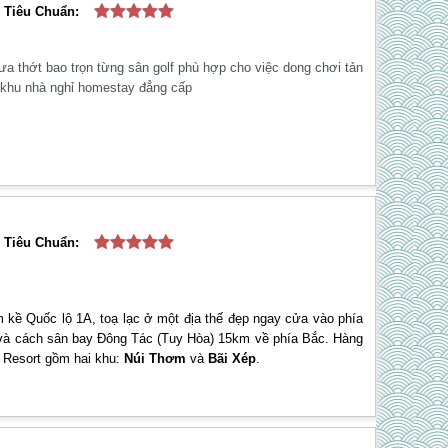
Tiêu Chuẩn:
a thớt bao trọn từng sân golf phù hợp cho việc dong chơi tản
ng khu nhà nghỉ homestay đẳng cấp
Tiêu Chuẩn:
m kề Quốc lộ 1A, toạ lạc ở một địa thế đẹp ngay cửa vào phía
và cách sân bay Đông Tác (Tuy Hòa) 15km về phía Bắc. Hàng
 Resort gồm hai khu:
Núi Thơm
và
Bãi Xép
.