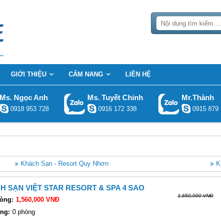
GIỚI THIỆU
CẨM NANG
LIÊN HỆ
Ms. Ngọc Anh
Ms. Tuyết Chinh
Mr.Thành
0918 953 728
0916 172 338
0915 879 
Khách Sạn - Resort Quy Nhơn
K
H SẠN VIỆT STAR RESORT & SPA 4 SAO
1,650,000 VNĐ
òng:
1,560,000 VNĐ
ng:
0 phòng