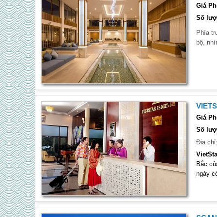
Giá Ph
Số lượ
Phía tr
bộ, nhì
VIET
Giá Ph
Số lượ
Địa chỉ
VietSt
Bắc củ
ngày c