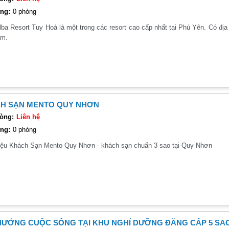
ng:
0 phòng
ba Resort Tuy Hoà là một trong các resort cao cấp nhất tại Phú Yên. Có đị
am.
H SẠN MENTO QUY NHƠN
òng:
Liên hệ
ng:
0 phòng
hiệu Khách Sạn Mento Quy Nhơn - khách sạn chuẩn 3 sao tại Quy Nhơn
HƯỞNG CUỘC SỐNG TẠI KHU NGHỈ DƯỠNG ĐẲNG CẤP 5 SA