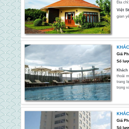
Địa chỉ
Việt S
gian y
KHÁC
Giá Ph
Số lượ
Khách 
thoải 
trang 
trọng v
KHÁC
Giá Ph
Số lượ