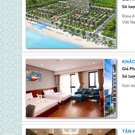
Số lượ
Rosa Al
Việt N
KHÁC
Giá Ph
Số lượ
Giới t
TẬN 