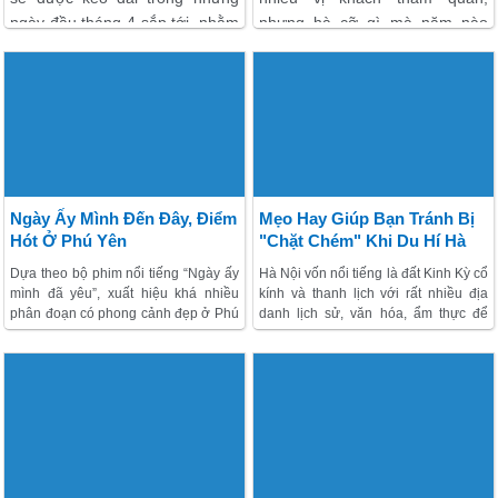
ngày đầu tháng 4 sắp tới, nhằm
nhưng hà cỡ gì mà năm nào
chào mừng lễ kỷ niệm 44 năm
người ta cũng tìm đến miền đất
ngày giải phóng Phú Yên. Cũng
này, phải chăng mảnh đất Phú
là thời điểm đẹp cho một mùa
Yên năm nay sẽ có nhiều điểm
thăm quan sôi động.
mới, tạo ra được hướng đi đột
phá cho nền trải nghiệm Phú
Yên.
Ngày Ấy Mình Đến Đây, Điểm
Mẹo Hay Giúp Bạn Tránh Bị
Hót Ở Phú Yên
"Chặt Chém" Khi Du Hí Hà
Nội
Dựa theo bộ phim nổi tiếng “Ngày ấy
Hà Nội vốn nổi tiếng là đất Kinh Kỳ cổ
mình đã yêu”, xuất hiệu khá nhiều
kính và thanh lịch với rất nhiều địa
phân đoạn có phong cảnh đẹp ở Phú
danh lịch sử, văn hóa, ẩm thực để
Yên. Nổi cộm hẳn là những địa danh
khám phá. Song nhiều khách thăm
nổi tiếng như Hòn Yến, Bãi Xép, Bãi
quan ngoại tỉnh hay Lữ khách nước
Môn Mũi Đại Lánh, cầu gỗ ông Cọp,
ngoài tới Hà Nội lần đầu vẫn nơm
cũng chính là những dịa danh cực
nớp nỗi lo sợ bị “chặt chém”. Để
hot không thể bỏ qua nếu tới Phú
không trở thành nạn nhân của hiện
Yên.
tượng xấu này, chi cần lưu ý một số
điều nho nhỏ dưới đây.