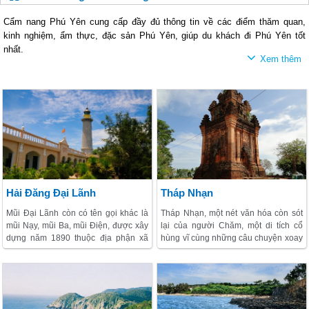
Cẩm nang Phú Yên cung cấp đầy đủ thông tin về các điểm thăm quan,
kinh nghiệm, ẩm thực, đặc sản Phú Yên, giúp du khách đi Phú Yên tốt
nhất.
Hải Đăng Đại Lãnh
Tháp Nhạn
Mũi Đại Lãnh còn có tên gọi khác là
Tháp Nhạn, một nét văn hóa còn sót
mũi Nạy, mũi Ba, mũi Điện, được xây
lại của người Chăm, một di tích cổ
dựng năm 1890 thuộc địa phận xã
hùng vĩ cùng những câu chuyện xoay
Hoà Tâm (huyện Đông Hòa). Tháp
quanh, một điểm đến để khám phá
hải đăng mũi Đại Lãnh là một khối
những điều tuyệt đẹp trong quá khứ
hình trụ thon đều nhỏ dần phía ngọn,
và là một địa danh ngắm cảnh tuyệt
màu xám, cao 26,5m đứng trên nền
vời trên dòng sông Ba thơ mộng.
toà nhà cao 110m (so mặt nước