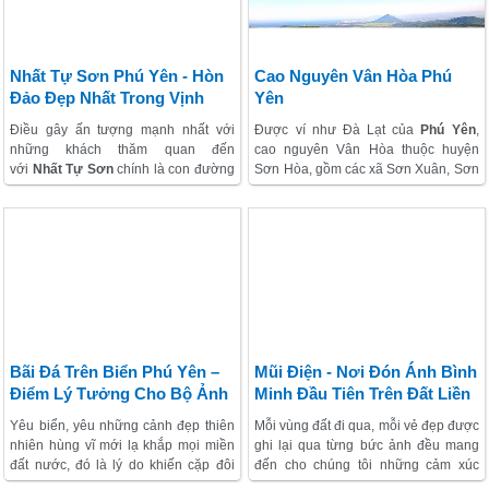
ghé núi Chóp Chài để ngắm cảnh và
thưởng thức đặc sản thịt dê nơi đây.
Dọc bờ kè chắn sóng, triều cường
khu vực
xóm Rớ (phường Phú Đông,
thành phố Tuy Hòa, Phú Yên)
bỗng
Nhất Tự Sơn Phú Yên - Hòn
Cao Nguyên Vân Hòa Phú
rêu xanh lên đầy, tạo nên một hình
Đảo Đẹp Nhất Trong Vịnh
Yên
ảnh đẹp mắt.
Xuân Đài
Điều gây ấn tượng mạnh nhất với
Được ví như Đà Lạt của
Phú Yên
,
những khách thăm quan đến
cao nguyên Vân Hòa thuộc huyện
với
Nhất Tự Sơn
chính là con đường
Sơn Hòa, gồm các xã Sơn Xuân, Sơn
vượt biển ra đảo và con đường ấy
Long và Sơn Định. Nằm ở độ cao
nằm chìm dưới làn nước biển và chỉ
400m, cao nguyên đầy nắng, gió và
hé lộ khi thủy triều rút đi và tao nên
cả sương mờ.
một tuyệt tác thiên nhiên nối giữa bờ
biển và hòn đảo lại với nhau
Bãi Đá Trên Biển Phú Yên –
Mũi Điện - Nơi Đón Ánh Bình
Điểm Lý Tưởng Cho Bộ Ảnh
Minh Đầu Tiên Trên Đất Liền
Cưới Hoàn Hảo
VIệt Nam
Yêu biển, yêu những cảnh đẹp thiên
Mỗi vùng đất đi qua, mỗi vẻ đẹp được
nhiên hùng vĩ mới lạ khắp mọi miền
ghi lại qua từng bức ảnh đều mang
đất nước, đó là lý do khiến cặp đôi
đến cho chúng tôi những cảm xúc
Hà thành Văn Đức – Quỳnh Nga lựa
đặc biệt. Và với
Mũi Điện
, nơi được