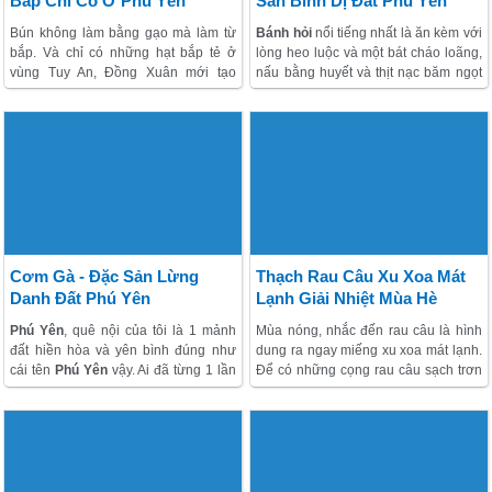
Bắp Chỉ Có Ở Phú Yên
Sản Bình Dị Đất Phú Yên
Bún không làm bằng gạo mà làm từ
Bánh hỏi
nổi tiếng nhất là ăn kèm với
bắp. Và chỉ có những hạt bắp tẻ ở
lòng heo luộc và một bát cháo loãng,
vùng Tuy An, Đồng Xuân mới tạo
nấu bằng huyết và thịt nạc băm ngọt
được vị ngọt và độ dẻo, dai cho sợi
lịm. Đĩa lòng heo luộc rất khéo, đủ
bún.
tim, gan, cật, phèo non và thịt ba chỉ,
Một tô bún bắp nấu cùng giò heo
vừa giòn lại vừa mềm, ngọt. Nhớ phải
nghi ngút khói, hay bún bắp ốc ngon
húp cháo sột soạt lúc còn nghi ngút
mắt có hương vị không hế giống với
khói mới đúng điệu.
bất kỳ món bún gạo nào. Bún bắp là
nguyên liệu được làm khá công phu,
Nếu có dịp
trải nghiệm đến Phú Yên
,
chỉ có ở vùng Tuy An, Phú Yên
ngoài ngắm những cảnh đẹp như mơ
bạn không thể bỏ qua những món
đặc sản của Xứ Nẫu, trong đó có món
Cơm Gà - Đặc Sản Lừng
Thạch Rau Câu Xu Xoa Mát
bánh hỏi lòng heo ngon nổi tiếng.
Danh Đất Phú Yên
Lạnh Giải Nhiệt Mùa Hè
Phú Yên
, quê nội của tôi là 1 mảnh
Mùa nóng, nhắc đến rau câu là hình
đất hiền hòa và yên bình đúng như
dung ra ngay miếng xu xoa mát lạnh.
cái tên
Phú Yên
vậy. Ai đã từng 1 lần
Để có những cọng rau câu sạch trơn
đến
chương trình Phú Yên
đều có
bùn đất và rong rêu thì khâu ngâm,
cảm nhận về mảnh đất này như vậy.
giặt, đập chà… tốn nhiều thời gian.
Phú yên, nổi tiếng với những đặc sản
biển như cá ngừ Đại dương, sò huyết
đầm Ô loan, nước mắm gành đỏ ….
Và đặc biệt là món cơm gà Phú