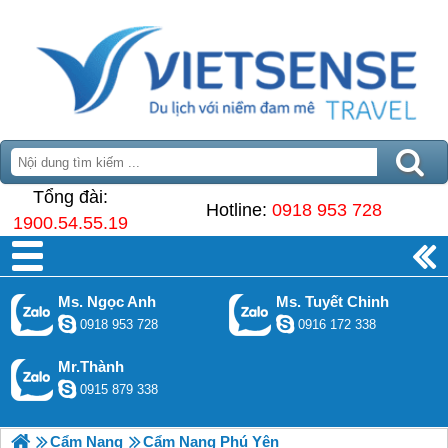
Tổng đài:
Hotline:
0918 953 728
1900.54.55.19
Ms. Ngọc Anh
Ms. Tuyết Chinh
0918 953 728
0916 172 338
Mr.Thành
0915 879 338
Cẩm Nang
Cẩm Nang Phú Yên