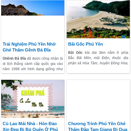
Nằm ven biển Phú Yên,
khu nghỉ
hình. Khách đổ về đây thường vào
dưỡng Hồng Anh
mang hơi thở kiến
cuối tuần. Hóc Răm nhìn như dòng
trúc Đông Dương với các khu vực
thác nhiều tầng.
dinh thự Pháp cổ và nhiều mái nhà
xưa, được tái hiện trong khu đất rộng
2ha ngay dưới chân ngọn núi. Một
bên tiếp giáp biển, bên kia nhìn thấy
núi và dòng suối trong xanh uốn
quanh khiến cho khung cảnh khu
Trải Nghiệm Phú Yên Nhớ
Bãi Gốc Phú Yên
thăm quan thêm thơ mộng, sống
Ghé Thăm Gềnh Đá Đĩa
Bãi Gốc
trải dài 3km nằm ở phía
động.
Bắc
Bãi Môn, mũi Điện, thuộc địa
Ghềnh Đá Đĩa
đã được công nhận là
phận xã Hòa Tâm, huyện Đông Hòa,
di tích thắng cảnh cấp quốc gia vào
tỉnh Phú Yên
. Cặp theo mé biển,
năm 1998 với hình dạng giống như
khách thăm quan sẽ được tận hưởng
một tổ ong khổng lồ nhô ra biển.
sự lãng mạn tuyệt vời, khi dạo bước
Ghềnh đá đĩa được tạo hoá ban tặng
trên làn cát trắng mịn này.
bên bờ biển thuộc xã An Ninh Đông,
huyện Tuy An, tỉnh Phú Yên, cách
thành phố Tuy Hòa 40km.
Cù Lao Mái Nhà - Hòn Đảo
Chương Trình Phú Yên Ghé
Xin Đẹp Bị Bỏ Quên Ở Phú
Thăm Đập Tam Giang Đi Qua