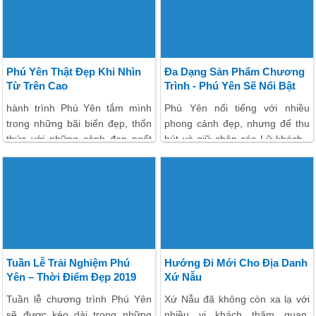
khách trong và ngoài nước.
khiến cho xứ Nẫu đón nhận
không ít Lữ khách từ xa đến
đây.
Phú Yên Thật Đẹp Khi Nhìn
Đa Dạng Sản Phẩm Chương
Từ Trên Cao
Trình - Phú Yên Sẽ Nổi Bật
Từng Ngày
hành trình Phú Yên tắm mình
Phú Yên nổi tiếng với nhiều
trong những bãi biển đẹp, thổn
phong cảnh đẹp, nhưng để thu
thức với những cảnh đẹp ngất
hút và giữ chân các Lữ khách ,
trời, nhưng ai đó lại để rơi
mảnh đất này cũng phải tăng
không ít các khoảnh khắc đáng
cường cải tiến đa dạng hóa sản
nhớ về vẻ đẹp của xứ Nẫu khi
phẩm dịch vụ.
đứng nhìn ở trên cao.
Tuần Lễ Trải Nghiệm Phú
Hướng Đi Mới Cho Địa Danh
Yên – Thời Điểm Đẹp 2019
Xứ Nẫu
Tuần lễ chương trình Phú Yên
Xứ Nẫu đã không còn xa lạ với
sẽ được kéo dài trong những
nhiều vị khách thăm quan,