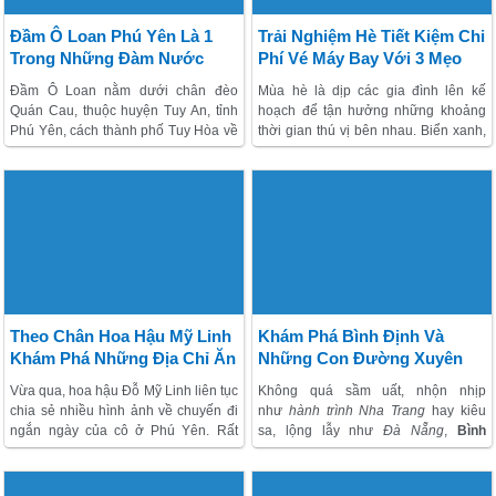
Đầm Ô Loan Phú Yên Là 1
Trải Nghiệm Hè Tiết Kiệm Chi
Trong Những Đàm Nước
Phí Vé Máy Bay Với 3 Mẹo
Đẹp Nhất Việt Nam
Nhỏ
Đầm Ô Loan nằm dưới chân đèo
Mùa hè là dịp các gia đình lên kế
Quán Cau, thuộc huyện Tuy An, tỉnh
hoạch để tận hưởng những khoảng
Phú Yên, cách thành phố Tuy Hòa về
thời gian thú vị bên nhau. Biển xanh,
phía bắc khoảng 22 km. Với diện tích
cát trắng, nắng vàng hay những điểm
mặt nước hơn 1.500 ha, đầm Ô Loan
đến mới lạ luôn có sức hấp dẫn lớn
được thiên nhiên ban tặng cho vẻ
đối với Lữ khách , nhất là với thời tiết
đẹp thanh bình với không gian
nắng nóng đặc trưng của mùa hè.
thoáng đãng và khí hậu trong lành,
Tuy nhiên, chi phí đi khám phá cũng
mát mẻ...và là một trong những điểm
là một vấn đề được nhiều khách thăm
đến
hành trình Phú Yên
hấp dẫn
quan quan tâm trước khi cân nhắc tài
nhất hiện nay.
chính cho lịch trình của mình.
Theo Chân Hoa Hậu Mỹ Linh
Khám Phá Bình Định Và
Khám Phá Những Địa Chỉ Ăn
Những Con Đường Xuyên
Ngon, Bổ, Rẻ Ở Phú Yên
Biển Tuyệt Nhất Việt Nam
Vừa qua, hoa hậu Đỗ Mỹ Linh liên tục
Không quá sầm uất, nhộn nhịp
chia sẻ nhiều hình ảnh về chuyến đi
như
hành trình Nha Trang
hay kiêu
ngắn ngày của cô ở Phú Yên. Rất
sa, lộng lẫy như
Đà Nẵng
,
Bình
hiếm khi cô nàng sinh năm 1996
Định
đang nổi lên như một điểm đến
đăng tải những khoảnh khắc ăn chơi
với nét đẹp cảnh sắc hoang sơ,
của mình, do vậy rất thu hút người
hương vị ẩm thực đậm đà. Đặc biệt,