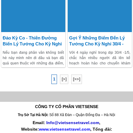
xem.
khám phá những con đường xuyên
biển độc đáo, khách thăm quan sẽ
được hòa mình vào biển trời rộng
bao la với những phong cảnh thiên
nhiên tuyệt đẹp.
Đảo Kỳ Co - Thiên Đường
Gợi Ý Những Điểm Đến Lý
Biển Lý Tưởng Cho Kỳ Nghỉ
Tưởng Cho Kỳ Nghỉ 30/4 -
Mùa Hè
1/5 Ở Miền Trung Và Miền
Nếu bạn đang phân vân không biết
Với 4 ngày nghỉ trong dịp 30/4 -1/5,
Nam
hè này mình nên đi đâu và bạn đã
chắc hẳn nhiều người đã lên kế
quá quen thuộc với những địa điểm,
hoạch hoàn hảo cho chuyến khám
bãi biển nổi tiếng thì bài viết này
phá cùng bạn bè, người thân. Nhưng
chính xác dành cho bạn đấy. Chúng
nếu bạn vẫn còn đang phân vân bởi
1
[>]
[>>]
ta cùng khám phá Đảo Kỳ Co – Thiên
quá nhiều lựa chọn thì những điểm
đường của Quy Nhơn chưa được
trải nghiệm ở miền Trung và miền
nhiều người biết tới.
Nam dưới đây sẽ là gợi ý vô cùng
hữu ích.
CÔNG TY CỔ PHẦN VIETSENSE
Trụ Sở Tại Hà Nội:
Số 88 Xã Đàn – Quận Đống Đa – Hà Nội
Email:
Info@vietsensetravel.com
,
Website:
www.vietsensetravel.com
,
Tổng đài: