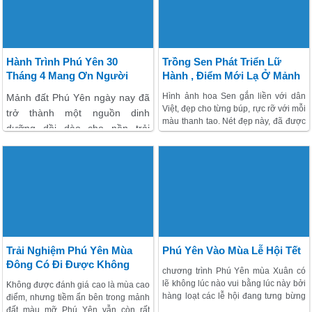
Hành Trình Phú Yên 30
Trồng Sen Phát Triển Lữ
Tháng 4 Mang Ơn Người
Hành , Điểm Mới Lạ Ở Mảnh
Khai Hoang
Đất Phú Yên
Hình ảnh hoa Sen gắn liền với dân
Mảnh đất Phú Yên ngày nay đã
Việt, đẹp cho từng búp, rực rỡ với mỗi
trở thành một nguồn dinh
màu thanh tao. Nét đẹp này, đã được
dưỡng dồi dào cho nền trải
người dân thôn Vinh Ba kiến tạo hình
nghiệm nước nhà nói chung và
thành nên một địa điểm hấp dẫn
phân khúc thị trường chương
dành cho những ai có sở thích ngắm
hoa vãn cảnh.
trình Phú Yên nói riêng. Các
điểm đẹp ở đây thì nhiều vô kể
nhưng mấy ai biết được người
khai hoang mở rộng vùng đất
này tiền thân là ai.
Trải Nghiệm Phú Yên Mùa
Phú Yên Vào Mùa Lễ Hội Tết
Đông Có Đi Được Không
chương trình Phú Yên mùa Xuân có
lẽ không lúc nào vui bằng lúc này bởi
Không được đánh giá cao là mùa cao
hàng loạt các lễ hội đang tưng bừng
điểm, nhưng tiềm ẩn bên trong mảnh
diễn ra khắp nơi và sẽ kéo dài đến
đất màu mỡ Phú Yên vẫn còn rất