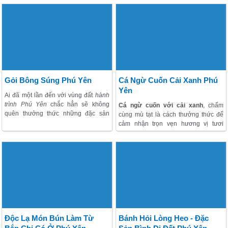
hành, dầu, tiêu, ớt, tỏi, nêm vừa ăn.
một phần không thể thiếu trong mỗi
Nấu xôi bằng gạo nếp. Khi xôi chín,
chuyến đi Trải nghiệm Phú Yên.
nhanh tay trộn phần thịt chim với xôi.
Khi ăn, dọm kèm bồ câu rô ti.
Gỏi Bông Súng Phú Yên
Cá Ngừ Cuốn Cải Xanh Phú
Yên
Ai đã một lần đến với vùng đất
hành
trình Phú Yên
chắc hẳn sẽ không
Cá ngừ cuốn với cải xanh
, chấm
quên thưởng thức những đặc sản
cùng mù tạt là cách thưởng thức để
dân dã nơi đây.
Bàu Súng
là một
cảm nhận trọn vẹn hương vị tươi
vùng nước ngọt có diện tích khá lớn
ngon của món
đặc sản Phú Yên
. Một
với nhiều đặc sản ngon như cá diếc,
phần ăn đầy đủ sẽ gồm đĩa cá ngừ
lươn, ốc. Và trên hết, bạn sẽ được thả
phi lê với những lát thịt đỏ tươi, đĩa
hồn vào một cảnh đẹp như tranh vẽ
rau xanh ăn kèm và thêm một số
của những đầm hoa súng ngút ngàn,
nguyên liệu khác, như: hành, sả,
bạn sẽ bắt gặp hình ảnh bạt ngàn
gừng cắt nhỏ, lạc rang, bánh tráng.
hoa đua nhau bung nở.
Độc Lạ Món Bún Làm Từ
Bánh Hỏi Lòng Heo - Đặc