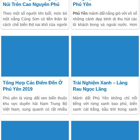
Núi Trên Cao Nguyên Phú
Phú Yên
Yên
Theo một số người lớn tuổi, món bò
Phú Yên
mảnh đất nắng gió với vô số
một nắng Củng Sơn có tiền thân từ
những cảnh đẹp bình dị thu hút các
cách chế biến thịt nai khô của người
lữ khách trong và ngoài nước. Hơn
dân trong khoảng vài thập kỷ trước.
thế, Phú Yên còn nổi tiếng với những
Sau này, người ta dùng thịt bò chế
món ăn tuy dân dã nhưng cũng rất
biến thay nai để ăn và dự trữ thực
độc đáo và hấp dẫn. Ngoài các món
phẩm. Món này hợp khẩu vị được
hải sản, Phú Yên còn nổi tiếng với
nhiều người ưa thích, rồi dần trở
các loại bánh như canh hẹ, bột lọc…
thành đặc sản của phố núi Sơn Hoà
đặc biệt là món bánh bèo chén hấp
hôm nay.
dẫn mà chỉ có gạo xứ Nẫu mới cho ra
món ăn chơi thơm và dẻo đến vậy.
Tổng Hợp Các Điểm Đến Ở
Trải Nghiệm Xanh – Làng
Phú Yên 2019
Rau Ngọc Lãng
Phú yên là vùng đất ven biển thuộc
Mảnh đất Phú Yên không chỉ nổi
khu vực duyên hải Nam Trung Bộ
tiếng với rừng xanh bao phủ, biển
Việt Nam, xung quanh có rất nhiều
xanh cát trắng, bầu trời trong xanh
danh lam thắng cảnh được đầu tư tôn
mà chương trình Phú Yên còn nổi bật
tạo, điển hình phải nói đến 22 địa
cùng với địa danh làng rau Ngọc
điểm đẹp nhất ở Phú Yên trong năm
Lãng, đầy hấp dẫn, đầy ly kỳ bên
2019 này.
cạnh những mảnh vườn xanh tươi từ
rau củ quả.