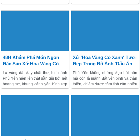
tận mùng 6 tháng 2 âm lịch.
nhiều nét đẹp đặc trưng cho những
tháng ngày se lạnh.
48H Khám Phá Món Ngon
Xứ 'Hoa Vàng Cỏ Xanh' Tươi
Đặc Sản Xứ Hoa Vàng Cỏ
Đẹp Trong Bộ Ảnh 'Dấu Ấn
Xanh
Việt Nam'
Là vùng đất đầy chất thơ, hình ảnh
Phú Yên không những đẹp hút hồn
Phú Yên hiện lên thật gần gũi bởi nét
mà còn là mảnh đất yên bình và thân
hoang sơ, khung cảnh yên bình rợp
thiện, chiếm được cảm tình của nhiều
bóng dừa xanh. Không chỉ vậy, sức
độc giả tham dự cuộc thi ảnh "Dấu ấn
hấp dẫn của xứ “hoa vàng, cỏ xanh”
Việt Nam". Đến với vùng biển trong
còn thể hiện qua nét ẩm thực phong
xanh ở Phú Yên, Lữ khách như lạc
phú mà chỉ với 48 giờ, khách thăm
vào thiên đường, khiến tâm hồn trở
quan sẽ khám phá tất cả món ngon
nên thư thái, muốn vấn vương mãi
“đúng điệu” Phú Yên.
không rời.