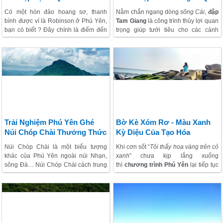
Yên
Sông Cái
Có một hòn đảo hoang sơ, thanh
Nằm chắn ngang dòng
sông Cái
,
đập
bình được ví là Robinson ở Phú Yên,
Tam Giang
là công trình thủy lợi quan
bạn có biết ? Đây chính là điểm đến
trọng giúp tưới tiêu cho các cánh
lý tưởng cho hành trình phú yên trong
đồng ruộng ngút ngàn ở các
xã An
mùa hè này.
Thạch, An Ninh…của huyện Tuy
An
.
Tham quan đập Tam Giang
và
thưởng thức đặc sản cá chình
sông
Cái
là một điều thú vị nhất mà khách
thăm quan không nên bỏ qua.
Trải Nghiệm Phú Yên Ghé
Bờ Kè Xóm Rơ - Màu Xanh
Núi Chóp Chài Thưởng Thức
Kỳ Diệu Của Tạo Hóa
Đặc Sản Thịt Dê
Núi Chóp Chài là một biểu tượng
Khi cơn sốt “
Tôi thấy hoa vàng trên cỏ
khác của Phú Yên ngoài núi Nhạn,
xanh
” chưa kịp lắng xuống
sông Đà… Núi Chóp Chài cách trung
thì
chương trình Phú Yên
lại tiếp tục
tâm thành phố Tuy Hòa khoản 4Km.
làm xao lòng phượt thủ, người yêu
Nếu bạn đã ghé thăm những địa
hành trình bởi vẻ đẹp bất ngờ như
điểm thăm quan nổi tiếng khác của
‘tiên cảnh’ của… bờ kè
rêu
Phú Yên như Gềnh đá dĩa, biển Long
xanh Xóm Rớ
. Bờ kè dọc biển bám
Thủy, Vũng Rô, Tháp Nhạn, Đầm Ô
đầy rêu xanh vào mùa Xuân tạo
Loan, Mũi Đại Lãnh... thì bạn có thể
thành một khu vực màu xanh rất đẹp.