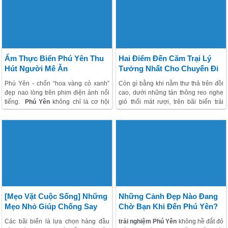
Dứa, hòn Than ngoài khơi của vùng
những gì nhé!
biển Long Thủy, thuộc địa phận xã An
Phú, thành phố Tuy Hòa.
Ẩm Thực Biển Phú Yên Thu
Hai Điểm Đến Căm Trại Lý
Hút Người Mê Ăn
Tưởng Nhất Cho Chuyến Đi
Ngày Hè
Phú Yên - chốn “hoa vàng cỏ xanh”
Còn gì bằng khi nằm thư thả trên đồi
đẹp nao lòng trên phim điện ảnh nổi
cao, dưới những tán thông reo nghe
tiếng.
Phú Yên
không chỉ là cơ hội
gió thổi mát rượi, trên bãi biển trải
cho bạn được mãn nhãn với cảnh
dài, tách biệt hẳn với cuộc sống ồn
đẹp, thỏa mãn sở thích tắm biển mà
ào, xô bồ náo nhiệt đông đúc dưới
còn được “no cái bụng”. Bởi Phú Yên
kia.
có rất nhiều đặc sản ngon, đến dân
sành ăn cũng phải mê mẩn.
[Mẹo Vặt Cuộc Sống] Những
Những Cảnh Đẹp Nào Đang
Mẹo Nhỏ Giúp Chống Say
Chờ Bạn Khi Đến Phú Yên?
Sóng Và Cháy Nắng Mỗi Khi
Các bãi biển là lựa chọn hàng đầu
trải nghiệm Phú Yên
không hề đắt đỏ
Đi Biển