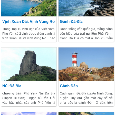
biển).
Vịnh Xuân Đài, Vịnh Vũng Rô
Gành Đá Đĩa
Trong Top 10 vịnh đẹp của Việt Nam,
Danh thắng cấp quốc gia, thắng cảnh
Phú Yên có 2 vịnh được điểm danh là
tiêu biểu của
trải nghiệm Phú Yên
-
vịnh Xuân Đài và vịnh Vũng Rô. Theo
Gành Đá Đĩa có mặt ở Top 20 điểm
mô tả của www.topvietnam.vn thì đây
đến được Lữ khách yêu thích nhất khi
là “những vùng vịnh đáng thưởng
đến Việt Nam, trong hàng trăm đề cử
lãm và khách thăm quan sẽ không
cho hạng mục này như: Non thiêng
khỏi nghẹt thở bởi vẻ đẹp như những
Yên Tử, Tam Đảo, Tam Cốc - Bích
miền cổ tích”. Trong Top này có
Động, Phong Nha - Kẻ Bàng...
những “đệ nhất vịnh” như: vịnh Hạ
Long (Quảng Ninh), vịnh Lăng Cô
(Thừa Thiên - Huế), vịnh Ninh Vân,
vịnh Nha Trang, vịnh Vân Phong,
vịnh Cam Ranh (Khánh Hòa), vịnh
Núi Đá Bia
Gành Đèn
Vĩnh Hy (Ninh Thuận), vịnh Hà Tiên
chương trình Phú Yên
- Núi Đá Bia
Cách gành Đá Đĩa (xã An Ninh đông,
(Kiên Giang).
(Thạch Bi Sơn) - ngọn núi tên tuổi
huyện Tuy An) gần một cây số về
vào bậc nhất của tỉnh Phú Yên là
phía bắc là gành Đèn. Ở đây, trên
danh thắng cấp quốc gia. Trải qua
những gộp đá nhiều hình dáng và
thời gian, núi Đá Bia đã in sâu trong
màu sắc độc đáo có ngọn hải đăng