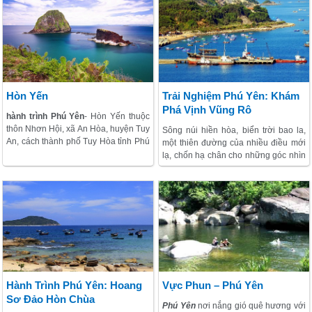
tâm thức bao thế hệ người dân đất
hai màu đỏ - trắng nhô cao, in bóng
Phú. Đá Bia sừng sững giữa gió núi,
trên nền trời xanh, báo hiệu cho tàu
mây ngàn là chứng tích biết bao sự
thuyền ngoài khơi biết đường ra vào
kiện bi hùng của vùng đất một thời
cửa vịnh Xuân Đài.
mở cõi, dựng nước và giữ nước.
Hòn Yến
Trải Nghiệm Phú Yên: Khám
Phá Vịnh Vũng Rô
hành trình Phú Yên
- Hòn Yến thuộc
thôn Nhơn Hội, xã An Hòa, huyện Tuy
Sông núi hiền hòa, biển trời bao la,
An, cách thành phố Tuy Hòa tỉnh Phú
một thiên đường của nhiều điều mới
Yên khoảng 30 km về hướng Đông
lạ, chốn hạ chân cho những góc nhìn
Bắc. Trải qua thời gian và sự bào
cảnh đẹp. Nép hẳn mình vào bên
mòn của sóng biển, dãy núi nhô ra
trong bờ biển, nơi yên bình của
biển giờ chỉ còn là hai hòn đảo nhỏ ở
những rạng sáng tinh mơ, thổn thức
cách bờ khoảng 100m, một lớn gọi là
đợi chờ từng chuyến đi câu cá, là mái
Hòn Yến, nhỏ hơn là hòn Sụn, tạo
nhà của nhiều dân chài sát biển, là
nên một hình ảnh có đôi thật tình tứ…
cửa ngõ của từng địa dang nổi tiếng
ẩn sâu trong vịnh.
Hành Trình Phú Yên: Hoang
Vực Phun – Phú Yên
Sơ Đảo Hòn Chùa
Phú Yên
nơi nắng gió quê hương với