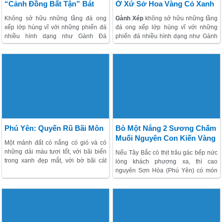
“Cảnh Đồng Bất Tận” Bát
Ở Xứ Sở Hoa Vàng Cỏ Xanh
Ngát Trên Đất Phú Yên
Không sở hữu những tầng đá ong
Gành Xép
không sở hữu những tầng
xếp lớp hùng vĩ với những phiến đá
đá ong xếp lớp hùng vĩ với những
nhiều hình dạng như Gành Đá
phiến đá nhiều hình dạng như Gành
Đĩa;
Gành Xép
là sự tổng hòa của
Đá Đĩa; Gành Xép là sự tổng hòa của
nhiều vẻ đẹp thiên nhiên khác nhau:
nhiều vẻ đẹp thiên nhiên khác nhau:
gành đá, bờ biển, đồng cỏ với những
gành đá, bờ biển, đồng cỏ và những
vạt xương rồng mênh mông chạy dài
rừng phi lao chạy dài tít tắp. Chạy dọc
tít tắp. Xuất hiện đầy thơ mộng trong
theo con đường ven biển cắt ngang
bộ phim "Tôi thấy hoa vàng trên cỏ
huyện Tuy An, bạn sẽ thấy hiện ra
xanh", Gành Xép với vẻ đẹp tổng hòa
trước mặt một ngã rẽ về phía biển,
của biển, đá, đồng cỏ, phi lao và mây
băng qua rừng phi lao và đồi cát.
trời cùng với một thảo nguyên xương
rồng mênh mông giữa biển trời
Phú
Phú Yên: Quyến Rũ Bãi Môn
Bò Một Nắng 2 Sương Chấm
Yên
…
Muối Nguyên Con Kiến Vàng
Một mảnh đất có nắng có gió và có
những dải màu tươi tốt, với bãi biển
Nếu Tây Bắc có thịt trâu gác bếp nức
trong xanh đẹp mắt, với bờ bãi cát
lòng khách phương xa, thì cao
phẳng lặng như tờ, với gờ kè đậm
nguyên Sơn Hòa (Phú Yên) có món
màu thời gian, với dung nhan địa
bò một nắng 2 sương độc đáo.
danh nổi tiếng và với từng chuyến
Những miếng thịt bò chín trên than
đến không thể dời đi, một miền đất
hoa tỏa mùi thơm phức, xé sợi rồi
của sự ly kỳ không thể nào quên
chấm với muối kiến vàng có hương vị
được.
thơm ngon, béo ngậy. Bò một nắng 2