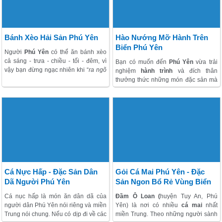
Yên.
Cơm gà Phú yên
có cách nấu
khác với cơm gà Tam kỳ, ai đã ăn 1
lần sẽ phải nhớ mãi không quên.
Bánh Xèo Hải Sản Phú Yên
Hào Nướng Mỡ Hành Trên
Biển Phú Yên
Người
Phú Yên
có thể ăn bánh xèo
cả sáng - trưa - chiều - tối - đêm, vì
Bạn có muốn đến
Phú Yên
vừa trải
vậy bạn đừng ngạc nhiên khi “
ra ngõ
nghiệm
hành trình
và đích thân
gặp bánh xèo
” nhé. Dù đã đọc trước
thưởng thức những món đặc sản mà
về một số hàng quán có tiếng như
Lê
đã trở thành thương hiệu bởi vị ngon,
Duẩn, Lê Thánh Tôn
, nhưng rốt cục
ngọt trong không khí lãng mạn của
tôi lại “sa chân” vào một quán bánh
biển và nắng gió biển Phú Yên? Còn
xèo “vô danh” nhưng có vẻ rất được
chần chừ gì nữa, hãy mạnh dạn xách
người dân địa phương ưa thích, bởi
ba lô lên và làm một chuyện trải
lượng khách đến quán khá đông và
nghiệm thật ra trò đến
Phú Yên
nào!
cũng phải chờ 1 lúc lâu mới đến lượt
chúng tôi được thưởng thức bánh.
Cá Nực Hấp - Đặc Sản Dân
Gỏi Cá Mai Phú Yên - Đặc
Dã Người Phú Yên
Sản Ngon Bổ Rẻ Vùng Biển
Cá nục hấp là món ăn dân dã của
Đầm Ô Loan (
huyện Tuy An, Phú
người dân Phú Yên nói riêng và miền
Yên) là nơi có nhiều
cá mai
nhất
Trung nói chung. Nếu có dịp đi về các
miền Trung. Theo những người sành