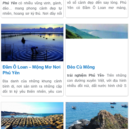
vô số cảnh đẹp đến say lòng. Phú
Phú Yên
có nhiều vũng vịnh, gành,
Yên có Đầm Ô Loan mơ màng,
đảo… mang phong cảnh đẹp tự
có
Vịnh Vũng Rô
, núi Nhạn, mũi
nhiên, hoang sơ kỳ thú. Nơi đây nổi
Điện, biển Đại Lãnh… những địa
tiếng với địa điểm chuyến đi hấp dẫn
danh làm bất kỳ ai cũng phải mê mẩn
như
Vũng Rô
, biển Đại Lãnh, vịnh
ngay từ lần đầu đặt chân đến trải
Xuân Đài, đặc biệt là đảo Hòn Chùa.
nghiệm Phú Yên. Đặc biệt, nơi đây
còn có một Vực Phun hùng vĩ, đẹp
như một bức tranh.
Đầm Ô Loan – Mộng Mơ Nơi
Đèo Cù Mông
Phú Yên
trải nghiệm Phú Yên
- Trên những
con đường xuyên Việt, với địa hình
Địa danh của những khung cảnh
nhiều đồi núi, đất nước hình chữ S
bình dị, nơi sản sinh ra những cặp
xinh đẹp tạo ra những con đèo, mà
đôi tri kỷ yêu thiên nhiên, yêu con
Lữ khách mỗi lần đi qua không thể
người. Đầm còn là cội nguồn của
nào quên được. Đèo Cù Mông là một
những món ăn đặc sản, chứ danh nổi
trong 5 con đèo được bình chọn là
tiếng khắp một vùng.
ngoạn mục nhất và cảnh quan đẹp,
thu hút sự quan tâm, thích thú của
khách thăm quan.