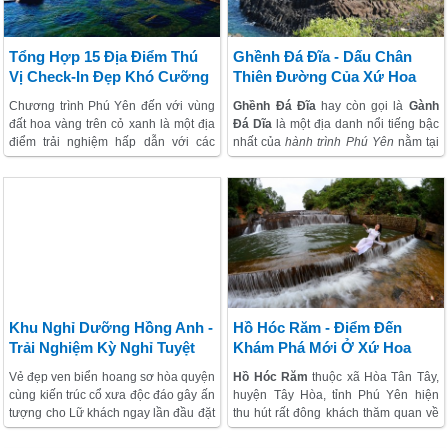
Tổng Hợp 15 Địa Điểm Thú
Ghềnh Đá Đĩa - Dấu Chân
Vị Check-In Đẹp Khó Cưỡng
Thiên Đường Của Xứ Hoa
Ở Phú Yên
Vàng Cỏ Xanh
Chương trình Phú Yên đến với vùng
Ghềnh Đá Đĩa
hay còn gọi là
Gành
đất hoa vàng trên cỏ xanh là một địa
Đá Dĩa
là một địa danh nổi tiếng bậc
điểm trải nghiệm hấp dẫn với các
nhất của
hành trình Phú Yên
nằm tại
khách thăm quan Việt Nam trong thời
xã An Ninh Đông, huyện Tuy An cách
gian qua, đặc biệt là các bạn trẻ thích
thành phố Tuy Hòa khoảng 40km.
khám phá tự nhiên. Nơi đây tập trung
Ghềnh Đá Đĩa nổi bật với những cột
rất nhiều cảnh đẹp và có sự độc đáo,
đá được xếp chồng lên nhau mà
ấn tượng riêng khiến nhiều tín đồ
không hề có bàn tay con người đụng
chương trình phải trầm trồ khen ngợi.
vào.
Khu Nghỉ Dưỡng Hồng Anh -
Hồ Hóc Răm - Điểm Đến
Trải Nghiệm Kỳ Nghỉ Tuyệt
Khám Phá Mới Ở Xứ Hoa
Vời Ven Biển Phú Yên
Vàng Cỏ Xanh
Vẻ đẹp ven biển hoang sơ hòa quyện
Hồ Hóc Răm
thuộc xã Hòa Tân Tây,
cùng kiến trúc cổ xưa độc đáo gây ấn
huyện Tây Hòa, tỉnh Phú Yên hiện
tượng cho Lữ khách ngay lần đầu đặt
thu hút rất đông khách thăm quan về
chân đến
khu thăm quan Hồng Anh
,
tham quan, tổ chức dã ngoại, chụp