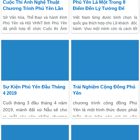
Cuộc Thi Ảnh Nghệ Thuật
Phú Yên Là Một Trong 8
Chương Trình Phú Yên Lần
Điểm Đến Lý Tưởng Để
Thứ Nhất 2017
Hành Trình Một Mình Ở Việt
Sở Văn hóa, Thể thao và hành trình
Việt Nam từng được bình chọn là
Nam
Phú Yên và Hội VHNT tỉnh Phú Yên
quốc gia thích hợp cho Lữ khách độc
đã phối hợp tổ chức Cuộc thi Ảnh
hành. Vivu một mình còn là cách tốt
nghệ thuật trải nghiệm Phú Yên lần
nhất để làm chủ hành trình khám phá
thứ nhất năm 2017 Cup ALP với chủ
bản thân và thế giới xung quanh. Vậy
đề “Phú Yên – Điểm đến hấp dẫn và
bạn còn ngần ngại gì mà không chọn
thân thiện”.
cho mình một điểm đến trong mơ để
bắt đầu những trải nghiệm mới mẻ và
đầy lý thú?
Sự Kiện Phú Yên Đầu Tháng
Trải Nghiệm Cộng Đồng Phú
4 2019
Yên
Cuối tháng 3 đầu tháng 4 năm
chương trình công đồng Phú
2019, mảnh đất xứ Nẫu sẽ cho
Yên là một hình thức được phát
ra mắt các sản phẩm chương
triển dựa trên các giá trị văn
trình nhằm tuyên truyền giới
hóa, do người dân Phú Yên
thiệu quảng bá hình ảnh về địa
quản lý, tổ chức khai thác và
danh Phú Yên đến với các Lữ
hưởng lợi. Với loại hình này đã