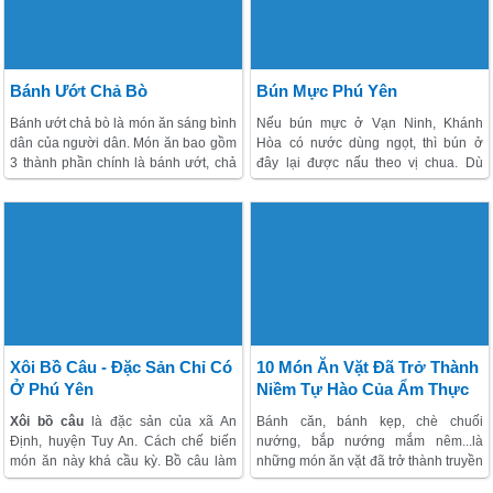
sương chấm muối nguyên con kiến
vàng của người Ê-đê là đặc sản độc
đáo ở Phú Yên.
Bánh Ướt Chả Bò
Bún Mực Phú Yên
Bánh ướt chả bò
là món ăn sáng bình
Nếu bún mực ở Vạn Ninh, Khánh
dân của người dân. Món ăn bao gồm
Hòa có nước dùng ngọt, thì bún ở
3 thành phần chính là bánh ướt, chả
đây lại được nấu theo vị chua. Dù
bò cùng bát nước chấm được pha
được nấu cách nào, những cọng bún
hơi cay ăn kèm.
Điều làm nên sức
trắng phau, nước dùng trong vắt cũng
quyến rũ rất riêng cho bánh ướt chả
kết hợp tuyệt vời với những con mực
bò có lẽ là ở vị chả bò mang lại. Bò
cơm tươi giòn, ngọt.
tươi xay nhuyễn được trộn cùng tiêu,
hành, muối… và bó lại, hấp chín, khi
ăn cho vị ngọt đậm, cay nồng, giòn và
dai
Xôi Bồ Câu - Đặc Sản Chỉ Có
10 Món Ăn Vặt Đã Trở Thành
Ở Phú Yên
Niềm Tự Hào Của Ẩm Thực
Phú Yên
Xôi bồ câu
là đặc sản của xã An
Bánh căn, bánh kẹp, chè chuối
Định, huyện Tuy An. Cách chế biến
nướng, bắp nướng mắm nêm...là
món ăn này khá cầu kỳ. Bồ câu làm
những món ăn vặt đã trở thành truyền
sạch, băm nhuyễn, xào chín với
thống của ẩm thực Phú Yên, và là